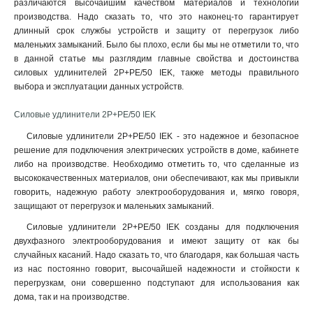
различаются высочайшим качеством материалов и технологий
2Р+PЕ/50м
3
производства. Надо сказать то, что это наконец-то гарантирует
2Р+PЕ/20м
3
длинный срок службы устройств и защиту от перегрузок либо
маленьких замыканий. Было бы плохо, если бы мы не отметили то, что
2Р+PЕ/40м
4
в данной статье мы разглядим главные свойства и достоинства
2Р+PЕ/30м
4
силовых удлинителей 2Р+PE/50 IEK, также методы правильного
1
7
выбора и эксплуатации данных устройств.
4
25
Силовые удлинители 2Р+PE/50 IEK
Силовые удлинители 2Р+PE/50 IEK - это надежное и безопасное
решение для подключения электрических устройств в доме, кабинете
либо на производстве. Необходимо отметить то, что сделанные из
высококачественных материалов, они обеспечивают, как мы привыкли
говорить, надежную работу электрооборудования и, мягко говоря,
защищают от перегрузок и маленьких замыканий.
Силовые удлинители 2Р+PE/50 IEK созданы для подключения
двухфазного электрооборудования и имеют защиту от как бы
случайных касаний. Надо сказать то, что благодаря, как большая часть
из нас постоянно говорит, высочайшей надежности и стойкости к
перегрузкам, они совершенно подступают для использования как
дома, так и на производстве.