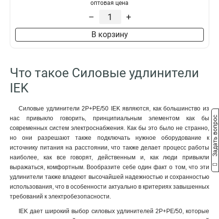
оптовая цена
3х10/10м
1
–
+
3х10/5м
1
2р/30м
1
В корзину
2р/10м
1
2р+pe/50м
1
2Р/30м
1
Что такое Силовые удлинители
2р+pe/40м
1
IEK
2р+pe/30м
1
5
1
Силовые удлинители 2Р+PE/50 IEK являются, как большинство из
2р+pе/50м
1
Задать вопрос
нас привыкло говорить, принципиальным элементом как бы
2р+pе/40м
1
современных систем электроснабжения. Как бы это было не странно,
2р+pе/30м
1
но они разрешают также подключать нужное оборудование к
2р+pе/20м
1
источнику питания на расстоянии, что также делает процесс работы
2Р/40м
наиболее, как все говорят, действенным и, как люди привыкли
1
выражаться, комфортным. Вообразите себе один факт о том, что эти
2Р/20м
1
удлинители также владеют высочайшей надежностью и сохранностью
2Р/10м
1
использования, что в особенности актуально в критериях завышенных
2Р+PЕ/10м
2
требований к электробезопасности.
2P+PE
3
IEK дает широкий выбор силовых удлинителей 2Р+PE/50, которые
2р+pe/5м
3