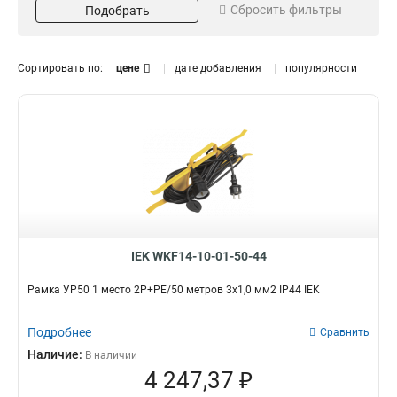
Катушка
24
Сбросить фильтры
Подобрать
Garden
4
Professional
7
Industrial
13
Сортировать по:
цене
дате добавления
популярности
Цвет
Жилы и сечение
Оранжевый
2х10мм2
3
1
3х1мм2
3
3х2,5мм2
3
2х0,75мм2
6
3х1,5мм2
13
3х1,0мм2
Мощност/Напряжение
Кол-во полюсов/Длина
8
16А/250В
2Р+PE/50
3
1
IEK WKF14-10-01-50-44
2Р+PE/40
0
2Р+PE/30
0
Рамка УР50 1 место 2Р+PE/50 метров 3х1,0 мм2 IP44 IEK
2Р+PE/20
0
2Р+PE/10
0
Подробнее
Сравнить
6
1
Наличие:
В наличии
2р/20м
1
4 247,37 ₽
3х10/20м
1