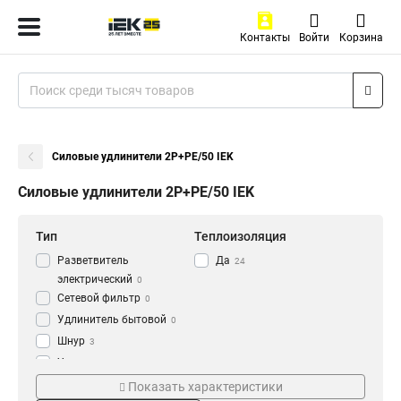
Контакты
Войти
Корзина
Силовые удлинители 2Р+PE/50 IEK
Силовые удлинители 2Р+PE/50 IEK
Тип
Теплоизоляция
Разветвитель
Да
24
электрический
0
Сетевой фильтр
0
Удлинитель бытовой
0
Шнур
3
Удлинитель
3
Серия
Степень защиты
Рамка
Показать характеристики
7
plus
IP44
4
15