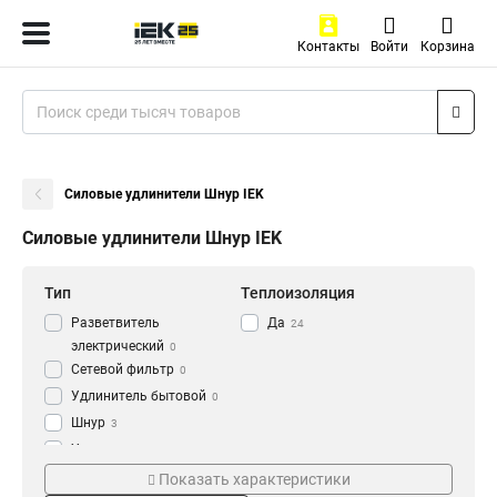
Контакты
Войти
Корзина
Силовые удлинители Шнур IEK
Силовые удлинители Шнур IEK
Тип
Теплоизоляция
Разветвитель
Да
24
электрический
0
Сетевой фильтр
0
Удлинитель бытовой
0
Шнур
3
Удлинитель
3
Серия
Степень защиты
Рамка
Показать характеристики
7
plus
IP44
4
15