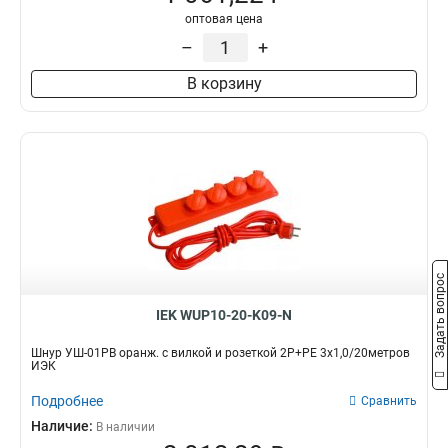
2Р+PЕ/50м
3
оптовая цена
2Р+PЕ/20м
3
–
+
2Р+PЕ/40м
4
В корзину
2Р+PЕ/30м
4
1
7
4
25
Задать вопрос
IEK WUP10-20-K09-N
Шнур УШ-01РВ оранж. с вилкой и розеткой 2P+PE 3х1,0/20метров
ИЭК
Подробнее
Сравнить
Наличие:
В наличии