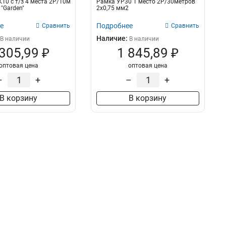
10 с т/з 4 места 2Р/10м
Рамка УР30 1 место 2Р/30метров
"Garden"
2х0,75 мм2
е
Подробнее
Сравнить
Сравнить
Наличие:
В наличии
В наличии
 305,99 ₽
1 845,89 ₽
оптовая цена
оптовая цена
–
+
–
+
В корзину
В корзину