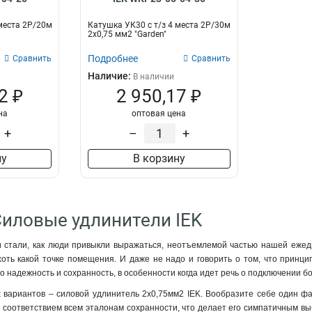
 места 2Р/20м
Катушка УК30 с т/з 4 места 2Р/30м
2х0,75 мм2 "Garden"
Подробнее
Сравнить
Сравнить
Наличие:
В наличии
2 ₽
2 950,17 ₽
на
оптовая цена
+
–
+
ну
В корзину
Силовые удлинители IEK
стали, как люди привыкли выражаться, неотъемлемой частью нашей ежедне
оть какой точке помещения. И даже не надо и говорить о том, что принци
о надежность и сохранность, в особенности когда идет речь о подключении бо
вариантов – силовой удлинитель 2х0,75мм2 IEK. Вообразите себе один фа
 соответствием всем эталонам сохранности, что делает его симпатичным в