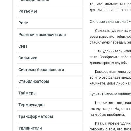
то, что дальше мы ра
детализированного осо
Разъемы
Силовые удлинители 2х
Реле
Силовые удлинители 
Розетки и выключатели
всем известно, офисно
стабильную передачу эле
СИП
Эти удлинители имею
сети. Вообразите себе 
Сальники
долгим сроком службы
.
Системы безопасности
Комфортная конструк
то, что это делает вне
Стабилизаторы
кабинете, доме либо на
Таймеры
Купить Силовые удлини
Не считая того, си
Термоусадка
эксплуатации. Надо ска
на любые проблемы.
Трансформаторы
Итак, силовые удлин
Удлинители
говорить о том, что поз