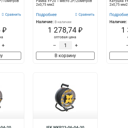
2Р/10метров
Рамка УР20 1 место 2Р/20метров
Катушка УК
2р+pe/30м
1
2х0,75 мм2
2х0,75 мм2 
5
1
Подробнее
Подробне
Сравнить
Сравнить
2р+pе/50м
1
Наличие:
Наличие:
В наличии
2р+pе/40м
1
 ₽
1 278,74 ₽
1
2р+pе/30м
1
на
оптовая цена
2р+pе/20м
1
2Р/40м
+
–
+
1
2Р/20м
1
ну
В корзину
2Р/10м
1
2Р+PЕ/10м
2
2P+PE
3
2р+pe/5м
3
2Р+PЕ/50м
3
2Р+PЕ/20м
3
2Р+PЕ/40м
4
2Р+PЕ/30м
4
1
7
4
25
-04-20
IEK WKP23-06-04-30