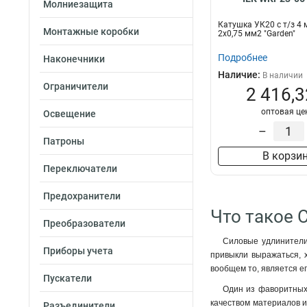
Молниезащита
Катушка УК20 с т/з 4
Монтажные коробки
2х0,75 мм2 "Garden"
Подробнее
Наконечники
Наличие:
В наличии
Ограничители
2 416,3
оптовая це
Освещение
–
Патроны
В корзи
Переключатели
Предохранители
Что такое 
Преобразователи
Силовые удлинители 
Приборы учета
привыкли выражаться, х
вообщем то, является ег
Пускатели
Один из фаворитных 
качеством материалов и
Разъединители