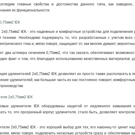
зглядим главные свойства и достоинства данного типа, как заведено,
знания их функциональности.
0,75мм2 IEK
2х0,75мм2 IEK - это надежные и комфортные устройства для подключения ра
й техники. Необходимо подчеркнуть то, что разработанные с учетом всех 
ктрического тока и, мягко говоря, защищают от, как многие думают, вероятны
т два штекера сечением 0,75мм2, что так сказать обеспечивает возможно
один факт о том, что благодаря использованию качественных материалов, у
ция удлинителей 2х0,75мм2 IEK дозволяет их просто также располагать в лю
дрение удлинителей, как большая часть из нас постоянно говорит, комфортны
 производстве.
тели 2х0,75мм2 IEK
ловые удлинители IEK оборудованы защитой от недлинного замыкания и
зать то, что прозрачный корпус удлинителя, стало быть, дозволяет контрол
ители 2х0,75мм2 IEK - это хороший выбор для тех, кто наконец-то ценит на
воляя, мягко говоря, подключить несколько устройств сразу и обеспечивая к