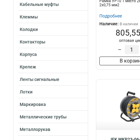
Рамка УР10 1 место 
Кабельные муфты
2х0,75 мм2
Подробнее
Клеммы
Наличие:
В наличии
Колодки
805,55
оптовая це
Контакторы
–
Корпуса
В корзи
Крепеж
Ленты сигнальные
Лотки
Маркировка
Металлические трубы
Металлорукав
IEK WKP23-06