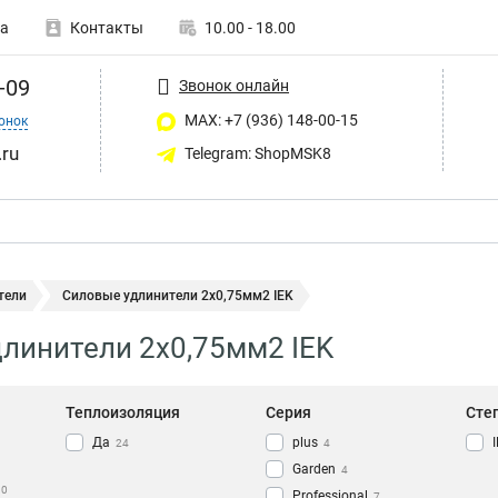
а
Контакты
10.00 - 18.00
-09
Звонок онлайн
MAX: +7 (936) 148-00-15
онок
ru
Telegram: ShopMSK8
тели
Силовые удлинители 2х0,75мм2 IEK
линители 2х0,75мм2 IEK
Теплоизоляция
Серия
Сте
Да
plus
24
4
Garden
4
0
Professional
7