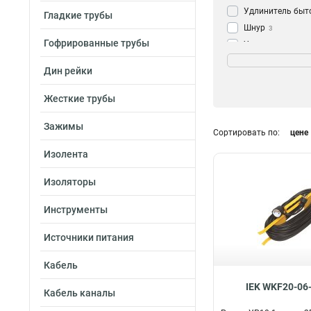
Удлинитель быт
Гладкие трубы
Шнур
3
Гофрированные трубы
Удлинитель
3
Жилы и сечение
Рамка
7
2х10мм2
1
Дин рейки
Катушка
24
3х1мм2
3
Жесткие трубы
3х2,5мм2
3
2х0,75мм2
6
Зажимы
Сортировать по:
цене
3х1,5мм2
13
3х1,0мм2
8
Изолента
Изоляторы
Инструменты
Источники питания
Кабель
IEK WKF20-06
Кабель каналы