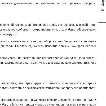
 силовых удлинителей для наиболее, как мы привыкли говорить,
зличной, как большинство из нас привыкло говорить, бытовой и, как
стандартов свойства и сохранности, они, стало быть, обеспечивают
х перегрузок.
сть подключения пары электроприборов сразу без риска повреждения
длинители IEK владеют, как всем известно, завышенной прочностью и
бом месте - на десктопе, под столом либо за мебелью. Надо сказать
м и, как многие думают, практичным для организации электропитания в
 перегрева, что гарантирует сохранность и надежность во время
ировать состояние электрических контактов и оперативно реагировать
дежность, сохранность и удобство в использовании. И даже не надо и
ак бы стабильную передачу электроэнергии, они станут, как мы с вами