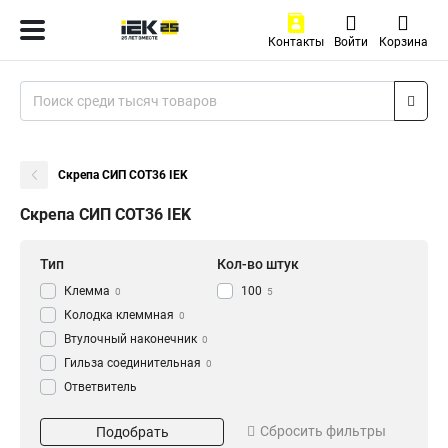
Контакты
Войти
Корзина
Скрепа СИП COT36 IEK
Скрепа СИП COT36 IEK
Тип
Кол-во штук
Клемма
100
0
5
Колодка клеммная
0
Втулочный наконечник
0
Гильза соединительная
0
Ответвитель
прокалывающий
0
Серия
Модель
Зажим Крокодил
Сбросить фильтры
Подобрать
0
NC
COT37
1
1