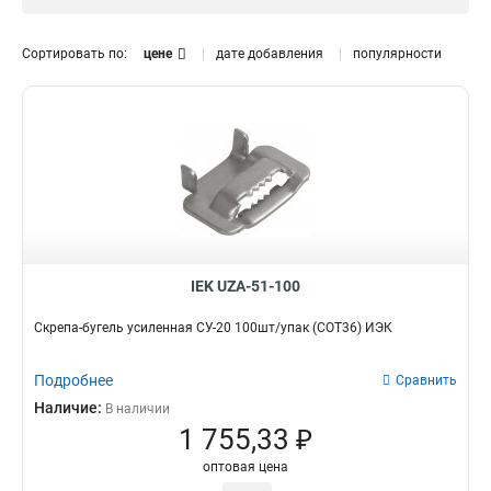
Лента
1
ЛМ-50
1
Скрепа-бугель
1
COT36
1
Сортировать по:
цене
дате добавления
популярности
Скрепа
1
СУ-20
1
Хомут
3
A200
1
СГ-20
1
ХС-360
1
ХС-260
1
ХС-180
1
IEK UZA-51-100
Скрепа-бугель усиленная СУ-20 100шт/упак (COT36) ИЭК
Подробнее
Сравнить
Наличие:
В наличии
1 755,33 ₽
оптовая цена