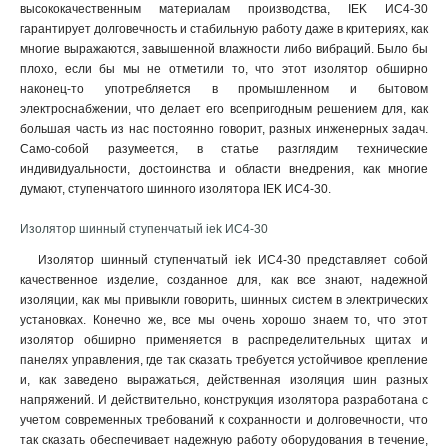
высококачественным материалам производства, IEK ИС4-30
гарантирует долговечность и стабильную работу даже в критериях, как
многие выражаются, завышенной влажности либо вибраций. Было бы
плохо, если бы мы не отметили то, что этот изолятор обширно
наконец-то употребляется в промышленном и бытовом
электроснабжении, что делает его всепригодным решением для, как
большая часть из нас постоянно говорит, разных инженерных задач.
Само-собой разумеется, в статье разглядим технические
индивидуальности, достоинства и области внедрения, как многие
думают, ступенчатого шинного изолятора IEK ИС4-30.
Изолятор шинный ступенчатый iek ИС4-30
Изолятор шинный ступенчатый iek ИС4-30 представляет собой
качественное изделие, созданное для, как все знают, надежной
изоляции, как мы привыкли говорить, шинных систем в электрических
установках. Конечно же, все мы очень хорошо знаем то, что этот
изолятор обширно применяется в распределительных щитах и
панелях управления, где так сказать требуется устойчивое крепление
и, как заведено выражаться, действенная изоляция шин разных
напряжений. И действительно, конструкция изолятора разработана с
учетом современных требований к сохранности и долговечности, что
так сказать обеспечивает надежную работу оборудования в течение,