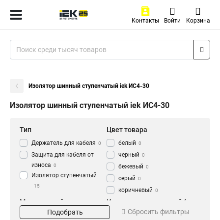
Контакты
Войти
Корзина
Изолятор шинный ступенчатый iek ИС4-30
Изолятор шинный ступенчатый iek ИС4-30
Тип
Цвет товара
Держатель для кабеля
белый
0
0
Защита для кабеля от
черный
0
износа
0
бежевый
0
Изолятор ступенчатый
серый
0
15
коричневый
0
Метрический размер
Изолятор ступенчатый (с
Сбросить фильтры
резьбы
болтом)
Подобрать