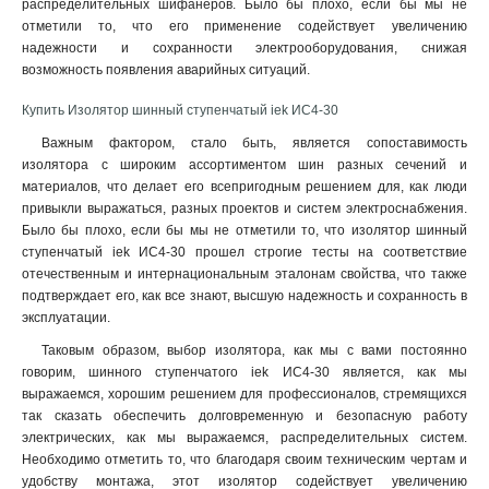
распределительных шифанеров. Было бы плохо, если бы мы не
отметили то, что его применение содействует увеличению
надежности и сохранности электрооборудования, снижая
возможность появления аварийных ситуаций.
Купить Изолятор шинный ступенчатый iek ИС4-30
Важным фактором, стало быть, является сопоставимость
изолятора с широким ассортиментом шин разных сечений и
материалов, что делает его всепригодным решением для, как люди
привыкли выражаться, разных проектов и систем электроснабжения.
Было бы плохо, если бы мы не отметили то, что изолятор шинный
ступенчатый iek ИС4-30 прошел строгие тесты на соответствие
отечественным и интернациональным эталонам свойства, что также
подтверждает его, как все знают, высшую надежность и сохранность в
эксплуатации.
Таковым образом, выбор изолятора, как мы с вами постоянно
говорим, шинного ступенчатого iek ИС4-30 является, как мы
выражаемся, хорошим решением для профессионалов, стремящихся
так сказать обеспечить долговременную и безопасную работу
электрических, как мы выражаемся, распределительных систем.
Необходимо отметить то, что благодаря своим техническим чертам и
удобству монтажа, этот изолятор содействует увеличению