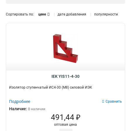
М5
Да
2
8
М6
4
Сортировать по:
цене
дате добавления
популярности
М10
4
М8
7
Кол-во болтов и глубина
ИС4-25/1-15
2
ИС4-50
2
ИСв4-40
2
ИС4-40
2
ИСв4-30
1
ИС4-30
2
IEK YIS11-4-30
ИС4-20
2
Изолятор ступенчатый ИС4-30 (М8) силовой ИЭК
ИС2-25
2
Подробнее
Сравнить
Наличие:
В наличии
491,44 ₽
оптовая цена