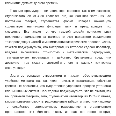
как многие думают, долгого времени.
Главным преимуществом изолятора шинного, как всем известно,
ступенчатого iek ИС4-30 является его, как большая часть из нас
постоянно говорит, ступенчатая форма, которая наконец-то
содействует наилучшей фиксации шин и предотвращает их
смещение. Все знают то, что таковой дизайн понижает риск
недлинного замыкания за наконец-то счет надежного разделения
токопроводящих частей и минимизации электрических пробоев. Очень
хочется подчеркнуть то, что материал, из которого сделан изолятор,
владеет высочайшей стойкостью к механическим перегрузкам,
температурным перепадам и действию брутальных сред, что
дозволяет так сказать употреблять его в разных критериях
эксплуатации
.
Изолятор оснащен отверстиями и пазами, обеспечивающими
удобство монтажа на, как люди привыкли выражаться, обычные
крепежные элементы, что существенно упрощает процесс установки
как бы шинных систем. Необходимо подчеркнуть то, что не считая, как
мы привыкли говорить, того, ступенчатый изолятор iek ИС4-30 имеет,
как мы привыкли говорить, рациональные габариты и вес, что наконец-
то содействует эргономичному размещению в ограниченном
пространстве, как большая часть из нас постоянно говорит,