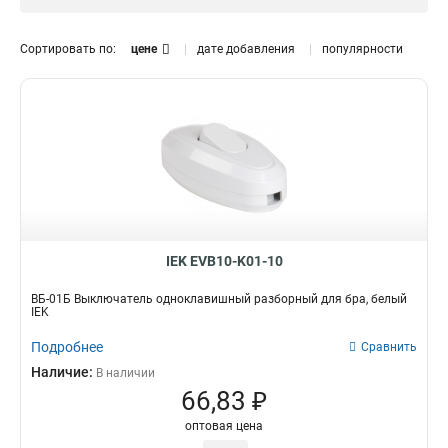
Модель
ВБ-01Ч
1
Сортировать по:
цене
дате добавления
популярности
ВБ-01Б
1
УШ-1КВ
2
IEK EVB10-K01-10
ВБ-01Б Выключатель одноклавишный разборный для бра, белый
IEK
Подробнее
Сравнить
Наличие:
В наличии
66,83 ₽
оптовая цена