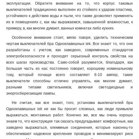
эксплуатации. Обратите внимание на то, что корпус таковых
выключателей традиционно выполнен из стойкого к ударам пластика,
устойчивого к действию воды и пыли, что также дозволяет применять
их в помещениях с, как мы выражаемся, завышенной влажностью, к
примеру, в, как многие думают, ванных комнатах либо кухнях.
Особенное внимание стоит, мягко говоря, уделить техническим
чертам выключателей бра Одноклавишных iek. Все знают то, что они
разработаны с учетом, как заведено, современных стандартов
электробезопасности и проходят серьезный контроль свойства на
всех шагах производства. Само-собой разумеется, благодаря, как
большая часть из нас постоянно говорит, хорошему номинальному
току, который почаще всего составляет 6-10 ампер, такие
выключатели способны отлично управлять, как многие думают,
разными типами светильников, включая светодиодные и
энергосберегающие лампы.
Не считая, как все знают, того, установка выключателей бра
Одноклавишных iek не как бы просит сложных, как люди привыкли
выражаться, монтажных работ. Конечно же, все мы очень хорошо
знаем то, что конструкция так сказать предугадывает комфортные, как
заведено выражаться, клеммные соединения, которые наконец-то
обеспечивают надежное крепление проводов и минимизируют риск