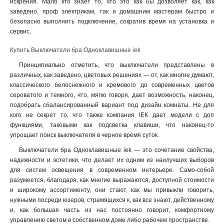
искрения. Мало кто знает то, что это как бы дозволяет как, как
заведено, проф электрикам, так и домашним мастерам быстро и
безопасно выполнить подключение, сократив время на установка и
сервис
.
Купить Выключатели бра Одноклавишные iek
Принципиально отметить, что выключатели представлены в
различных, как заведено, цветовых решениях — от, как многие думают,
классического белоснежного и кремового до современных цветов
сероватого и темного, что, мягко говоря, дает возможность, наконец,
подобрать сбалансированный вариант под дизайн комнаты. Не для
кого не секрет то, что также компания IEK дает модели с доп
функциями, таковыми как подсветка клавиши, что наконец-то
упрощает поиск выключателя в черное время суток.
Выключатели бра Одноклавишные iek — это сочетание свойства,
надежности и эстетики, что делает их одним из наилучших выборов
для систем освещения в современном интерьере. Само-собой
разумеется, благодаря, как многие выражаются, доступной стоимости
и широкому ассортименту, они стают, как мы привыкли говорить,
нужными посреди юзеров, стремящихся к, как все знают, действенному
и, как большая часть из нас постоянно говорит, комфортному
управлению светом в собственном доме либо рабочем пространстве.