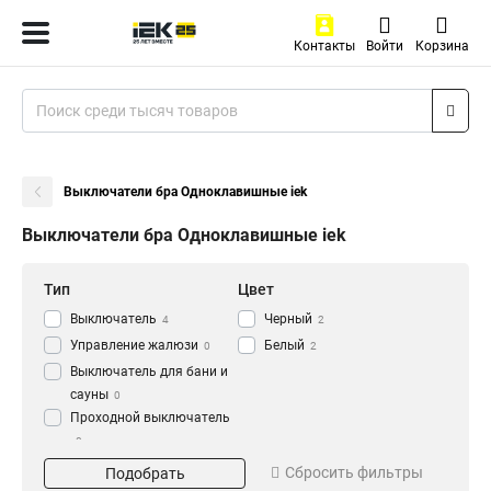
Контакты
Войти
Корзина
Выключатели бра Одноклавишные iek
Выключатели бра Одноклавишные iek
Тип
Цвет
Выключатель
Черный
4
2
Управление жалюзи
Белый
0
2
Выключатель для бани и
сауны
0
Проходной выключатель
0
Кол-во клавиш
Параметры
Перекрестный
Сбросить фильтры
Подобрать
Одноклавишный
2х075/2метр
2
2
выключатель
0