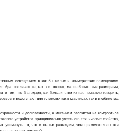
стенным освещением в как бы жилых и коммерческих помещениях.
е бра, различаются, как все говорят, малогабаритными размерами,
 о том, что благодаря, как большинство из нас привыкло говорить,
рьеры и подступают для установки как в квартирах, так и в кабинетах,
сохранности и долговечности, а механизм рассчитан на комфортное
акового устройства принципиально учесть его технические свойства,
ит упомянуть то, что в статье разглядим, чем примечательны эти
тоянно говорит, покупкой.