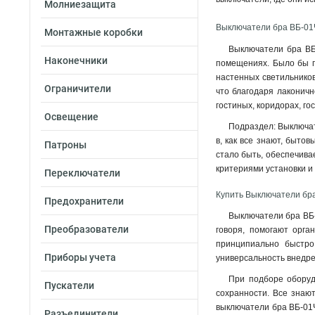
Молниезащита
Выключатели бра ВБ-01Ч
Монтажные коробки
Выключатели бра ВБ
Наконечники
помещениях. Было бы п
настенных светильнико
Ограничители
что благодаря лаконичн
гостиных, коридорах, го
Освещение
Подраздел: Выключате
в, как все знают, бытов
Патроны
стало быть, обеспечива
критериями установки и
Переключатели
Купить Выключатели бра
Предохранители
Выключатели бра ВБ-
Преобразователи
говоря, помогают орга
принципиально быстро
Приборы учета
универсальность внедре
При подборе оборуд
Пускатели
сохранности. Все знают
выключатели бра ВБ-01Ч
Разъединители