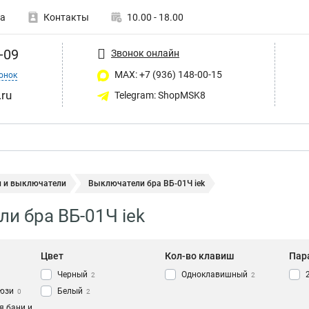
а
Контакты
10.00 - 18.00
-09
Звонок онлайн
MAX: +7 (936) 148-00-15
онок
ru
Telegram: ShopMSK8
и и выключатели
Выключатели бра ВБ-01Ч iek
и бра ВБ-01Ч iek
Цвет
Кол-во клавиш
Пар
Черный
Одноклавишный
2
2
юзи
Белый
0
2
я бани и