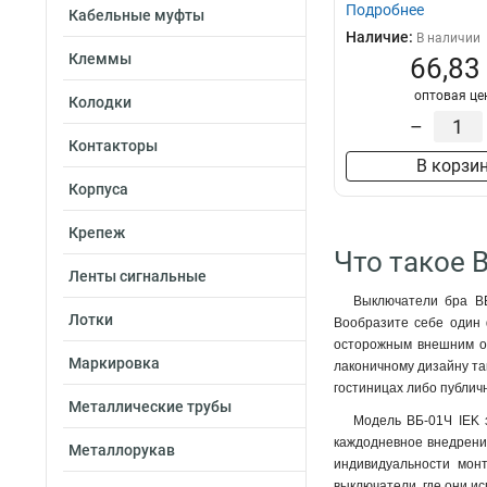
Подробнее
Кабельные муфты
Наличие:
В наличии
Клеммы
66,83
оптовая це
Колодки
–
Контакторы
В корзи
Корпуса
Крепеж
Что такое 
Ленты сигнальные
Выключатели бра В
Лотки
Вообразите себе один 
осторожным внешним обл
Маркировка
лаконичному дизайну так
гостиницах либо публич
Металлические трубы
Модель ВБ-01Ч IEK 
каждодневное внедрение
Металлорукав
индивидуальности монт
выключатели, где они ис