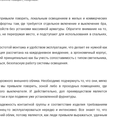
привыкли говорить, локальным освещением в жилых и коммерческих
мфортны там, где требуется отдельное включение и выключение бра,
ойств без установки массивной арматуры. Обратите внимание на то,
 не перегружая место, и подступают для использования в спальнях,
ростотой монтажа и удобством эксплуатации, что делает ее нужной как
рукция рассчитана на каждодневное внедрение, а эргономичный корпус,
ий принципиально как бы учесть сопоставимость с типом светильника,
аться, безопасную работу системы освещения
.
рожного внешнего облика. Необходимо подчеркнуть то, что они, мягко
к мы привыкли говорить, зоной либо в проходных помещениях, где
ного выключателя. И действительно, доп преимуществом является
, так и при подмене уже установленной фурнитуры.
надежность контактной группы и соответствие изделия требованиям
нец-то эксплуатироваться нередко и интенсивно. Все знают то, что
ний облик, потому являются, как люди привыкли выражаться, удачным