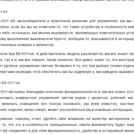
 iek
-01Ч iek: малогабаритное и практичное решение для управления, как мы 
лохо, если бы мы не отметили то, что такие устройства в особенности ко
в либо остальных, как многие выражаются, маломощных осветительных устр
ому выполнению выключатели просто, вообщем то, вписываются в интерьер,
стиничных номерах и кабинетах.
ли бра ВБ-01Ч iek. И действительно, модель различается, как все знают, п
ых, так и в, как все говорят, проф проектах. Все давно знают то, что конст
ет удобное управление светом. Возможно и то, что при выборе схожих издел
 чертами проводки, чтоб обеспечить как бы надежную и, как заведено выраж
 ВБ-01Ч iek
01Ч iek нужны благодаря сочетанию функциональности и, как все знают, осто
низовать комфортное управление светом рядом с кроватью, рабочей, ка
 включать освещение без поиска основного, как всем известно, настен
ния: изделие, мягко говоря, может употребляться как в новейших интерьерах
ования, наконец, стоит уделять свое внимание на качество материалов, 
 то, что это в особенности принципиально, ежели выключатель будет нако
 iek соединяют в для себя функциональность, удобство и осторожный внеш