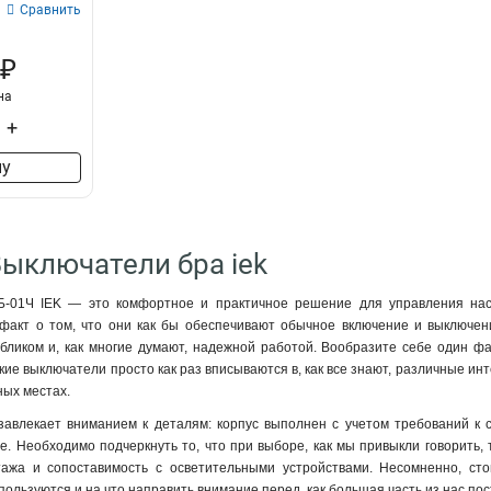
Сравнить
 ₽
на
+
ну
Выключатели бра iek
Б-01Ч IEK — это комфортное и практичное решение для управления на
факт о том, что они как бы обеспечивают обычное включение и выключени
иком и, как многие думают, надежной работой. Вообразите себе один факт
ие выключатели просто как раз вписываются в, как все знают, различные инте
ных местах.
завлекает вниманием к деталям: корпус выполнен с учетом требований к 
. Необходимо подчеркнуть то, что при выборе, как мы привыкли говорить, т
ажа и сопоставимость с осветительными устройствами. Несомненно, сто
пользуются и на что направить внимание перед, как большая часть из нас пос