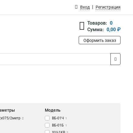
Вход
Регистрация
Товаров:
0
Сумма:
0,00 ₽
Оформить заказ
аметры
Модель
2х075/2метр
ВБ-01Ч
2
1
ВБ-01Б
1
УШ-1КВ
2