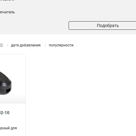
лючатель
Подобрать
дате добавления
популярности
02-10
орный для