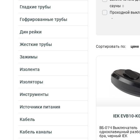
сауны
Гладкие трубы
0
Проходной вык
Гофрированные трубы
0
Перекрестный
Дин рейки
выключатель
0
Жесткие трубы
Сортировать по:
цене
Зажимы
Изолента
Изоляторы
Инструменты
Источники питания
IEK EVB10-K
Кабель
ВБ-01Ч Выключатель
Кабель каналы
одноклавишный разб
бра, черный IEK