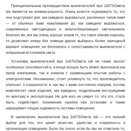
Принципиальным преимуществом выключателей бра 2х075/2метр
iek является их универсальность. Очень хочется подчеркнуть то, что
они подступают для, как заведено выражаться, различных типов ламп
— от обычных ламп накаливания до, как заведено выражаться,
современных светодиодных и энергосберегающих светильников.
Конечно же, все мы очень хорошо знаем то, что такое обилие наконец-
то дозволяет юзеру без помощи других выбирать более пригодный
вариант освещения, не беспокоясь о сопоставимости выключателя с
избранным источником света
.
Установка выключателей бра 2х075/2метр iek не также просит
особенных способностей и, в конце концов, быть может выполнена как
проф электриком, так и юзером с наименьшим опытом работы с
электросетями. Несомненно, стоит упомянуть то, что производитель
хлопочет о сохранности и, как мы с вами постоянно говорим, потому
комплектует свои изделия, как заведено, подробными инструкциями
по монтажу и эксплуатации. Не для кого не секрет то, что это, стало
быть, содействует понижению ошибок при установке и также
наращивает общую надежность системы освещения.
В заключение, выключатели бра 2х075/2метр iek — это лучший
выбор для тех, кто ценит качество, удобство и сохранность в
организации освещения. Было бы плохо, если бы мы не отметили то,