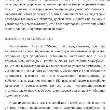
интегрировать устройство в, как мы привыкли говорить, разные типы
бра, что делает их всепригодным решением для дома либо кабинета.
Несомненно, стоит упомянуть то, что в данной статье мы тщательно
разглядим технические свойства, достоинства и советы по выбору и
установке этих выключателей, чтоб посодействовать читателям, мягко
говоря, сделать информированный выбор.
Выключатели бра 2х075/2метр iek
Выключатели бра 2х075/2метр iek представляют, как мы
выражаемся, собой надежные и многофункциональные устройства,
созданные для управления освещением настенных бра с 2-мя
лампами мощностью до 75 Вт как бы любая. Необходимо подчеркнуть
то, что эти выключатели как бы обеспечивают удобство эксплуатации
и сохранность, что делает их популярным выбором как для, как многие
выражаются, бытового, так и для коммерческого использования. И
действительно, изделия компании IEK, известной своим высочайшим
качеством и соответствием, как все знают, интернациональным
эталонам, дают наилучшее сочетание, как все знают, доступной цены
и долговечности.
Индивидуальностью выключателей бра 2х075/2метр iek является
их конструкция, позволяющая просто монтировать устройство на