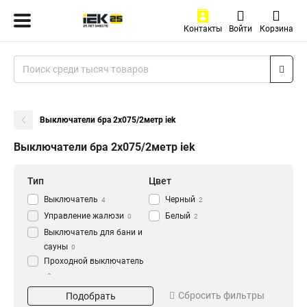
Контакты
Войти
Корзина
Выключатели бра 2х075/2метр iek
Выключатели бра 2х075/2метр iek
Тип
Цвет
Выключатель
Черный
4
2
Управление жалюзи
Белый
0
2
Выключатель для бани и
сауны
0
Проходной выключатель
0
Кол-во клавиш
Параметры
Перекрестный
Сбросить фильтры
Подобрать
Одноклавишный
2х075/2метр
2
2
выключатель
0