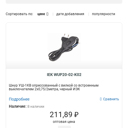
Модель
ВБ-01Ч
1
Сортировать по:
цене
дате добавления
популярности
ВБ-01Б
1
УШ-1КВ
2
IEK WUP20-02-K02
Шнур УШ-1КВ опрессованный с вилкой со встроенным
выключателем 2х0,75/2метра, черный ИЭК
Подробнее
Сравнить
Наличие:
В наличии
211,89 ₽
оптовая цена