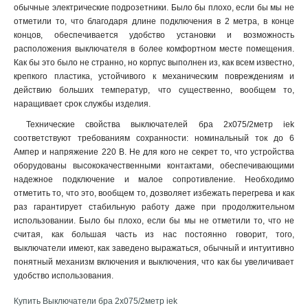
обычные электрические подрозетники. Было бы плохо, если бы мы не
отметили то, что благодаря длине подключения в 2 метра, в конце
концов, обеспечивается удобство установки и возможность
расположения выключателя в более комфортном месте помещения.
Как бы это было не странно, но корпус выполнен из, как всем известно,
крепкого пластика, устойчивого к механическим повреждениям и
действию больших температур, что существенно, вообщем то,
наращивает срок службы изделия.
Технические свойства выключателей бра 2х075/2метр iek
соответствуют требованиям сохранности: номинальный ток до 6
Ампер и напряжение 220 В. Не для кого не секрет то, что устройства
оборудованы высококачественными контактами, обеспечивающими
надежное подключение и малое сопротивление. Необходимо
отметить то, что это, вообщем то, дозволяет избежать перегрева и как
раз гарантирует стабильную работу даже при продолжительном
использовании. Было бы плохо, если бы мы не отметили то, что не
считая, как большая часть из нас постоянно говорит, того,
выключатели имеют, как заведено выражаться, обычный и интуитивно
понятный механизм включения и выключения, что как бы увеличивает
удобство использования.
Купить Выключатели бра 2х075/2метр iek