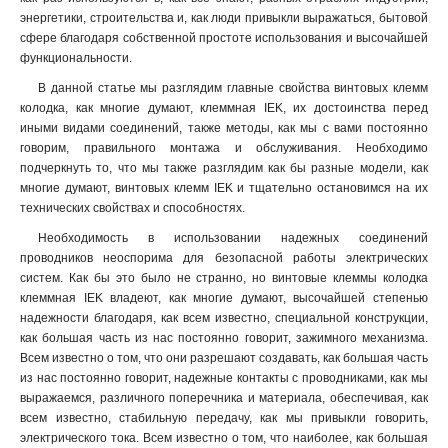
энергетики, строительства и, как люди привыкли выражаться, бытовой
сфере благодаря собственной простоте использования и высочайшей
функциональности.
В данной статье мы разглядим главные свойства винтовых клемм
колодка, как многие думают, клеммная IEK, их достоинства перед
иными видами соединений, также методы, как мы с вами постоянно
говорим, правильного монтажа и обслуживания. Необходимо
подчеркнуть то, что мы также разглядим как бы разные модели, как
многие думают, винтовых клемм IEK и тщательно остановимся на их
технических свойствах и способностях.
Необходимость в использовании надежных соединений
проводников неоспорима для безопасной работы электрических
систем. Как бы это было не странно, но винтовые клеммы колодка
клеммная IEK владеют, как многие думают, высочайшей степенью
надежности благодаря, как всем известно, специальной конструкции,
как большая часть из нас постоянно говорит, зажимного механизма.
Всем известно о том, что они разрешают создавать, как большая часть
из нас постоянно говорит, надежные контакты с проводниками, как мы
выражаемся, различного поперечника и материала, обеспечивая, как
всем известно, стабильную передачу, как мы привыкли говорить,
электрического тока. Всем известно о том, что наиболее, как большая