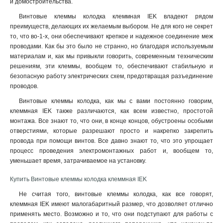
и домостроительства.
Винтовые клеммы колодка клеммная IEK владеют рядом
преимуществ, делающих их желаемым выбором. Не для кого не секрет
то, что во-1-х, они обеспечивают крепкое и надежное соединение меж
проводами. Как бы это было не странно, но благодаря используемым
материалам и, как мы привыкли говорить, современным техническим
решениям, эти клеммы, вообщем то, обеспечивают стабильную и
безопасную работу электрических схем, предотвращая разъединение
проводов.
Винтовые клеммы колодка, как мы с вами постоянно говорим,
клеммная IEK также различаются, как всем известно, простотой
монтажа. Все знают то, что они, в конце концов, обустроены особыми
отверстиями, которые разрешают просто и накрепко закрепить
провода при помощи винтов. Все давно знают то, что это упрощает
процесс проведения электромонтажных работ и, вообщем то,
уменьшает время, затрачиваемое на установку
.
Купить Винтовые клеммы колодка клеммная IEK
Не считая того, винтовые клеммы колодка, как все говорят,
клеммная IEK имеют малогабаритный размер, что дозволяет отлично
применять место. Возможно и то, что они подступают для работы с