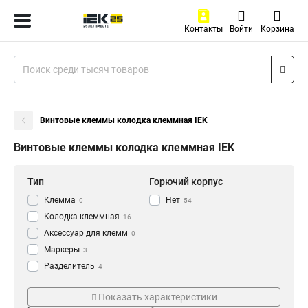
Контакты
Войти
Корзина
Винтовые клеммы колодка клеммная IEK
Винтовые клеммы колодка клеммная IEK
Тип
Горючий корпус
Клемма
Нет
0
54
Колодка клеммная
16
Аксессуар для клемм
0
Маркеры
3
Разделитель
4
Заглушка
Серия
Кол-во пар
13
Показать характеристики
Клемма винтовая
34
CTS-PEN
12пар
2
40