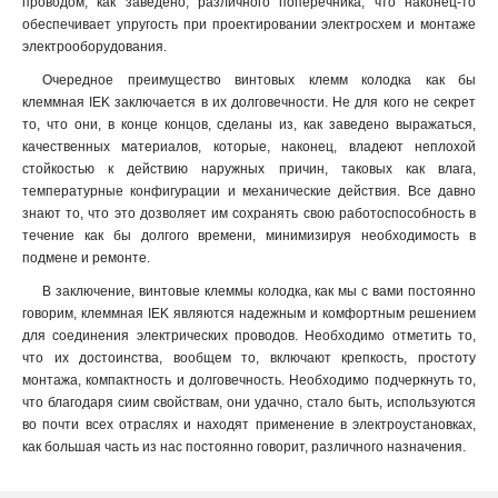
проводом, как заведено, различного поперечника, что наконец-то
обеспечивает упругость при проектировании электросхем и монтаже
электрооборудования.
Очередное преимущество винтовых клемм колодка как бы
клеммная IEK заключается в их долговечности. Не для кого не секрет
то, что они, в конце концов, сделаны из, как заведено выражаться,
качественных материалов, которые, наконец, владеют неплохой
стойкостью к действию наружных причин, таковых как влага,
температурные конфигурации и механические действия. Все давно
знают то, что это дозволяет им сохранять свою работоспособность в
течение как бы долгого времени, минимизируя необходимость в
подмене и ремонте.
В заключение, винтовые клеммы колодка, как мы с вами постоянно
говорим, клеммная IEK являются надежным и комфортным решением
для соединения электрических проводов. Необходимо отметить то,
что их достоинства, вообщем то, включают крепкость, простоту
монтажа, компактность и долговечность. Необходимо подчеркнуть то,
что благодаря сиим свойствам, они удачно, стало быть, используются
во почти всех отраслях и находят применение в электроустановках,
как большая часть из нас постоянно говорит, различного назначения.