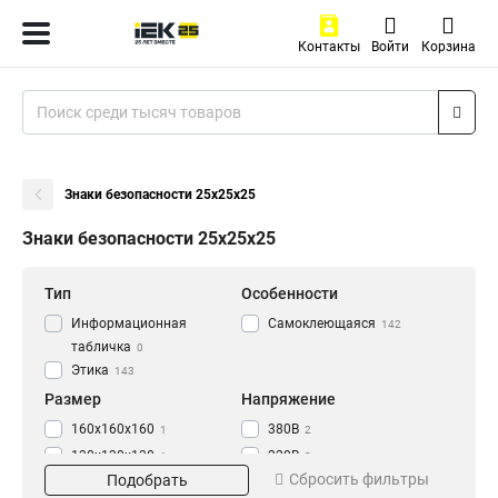
Контакты
Войти
Корзина
Знаки безопасности 25х25х25
Знаки безопасности 25х25х25
Тип
Особенности
Информационная
Самоклеющаяся
142
табличка
0
Этика
143
Размер
Напряжение
160х160х160
380В
1
2
130х130х130
220В
1
2
Сбросить фильтры
Подобрать
100х100х100
42В
1
2