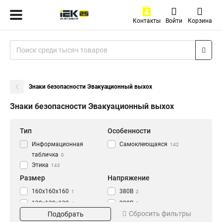
Контакты
Войти
Корзина
Знаки безопасности Эвакуационный выхох
Знаки безопасности Эвакуационный выхох
Тип
Особенности
Информационная
Самоклеющаяся
142
табличка
0
Этика
143
Размер
Напряжение
160х160х160
380В
1
2
130х130х130
220В
1
2
Сбросить фильтры
Подобрать
100х100х100
42В
1
2