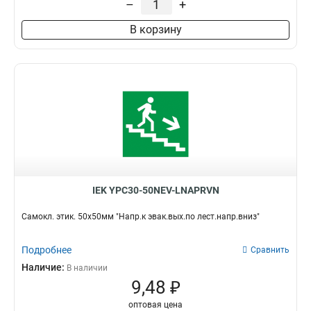
–
+
Влево
7
В корзину
Кран
6
Вверх
8
Эвакуационный выхох
10
Выезд/стрелка
9
Вниз
7
Направо
12
Налево
12
Выход
16
IEK YPC30-50NEV-LNAPRVN
Самокл. этик. 50х50мм "Напр.к эвак.вых.по лест.напр.вниз"
Подробнее
Сравнить
Наличие:
В наличии
9,48 ₽
оптовая цена