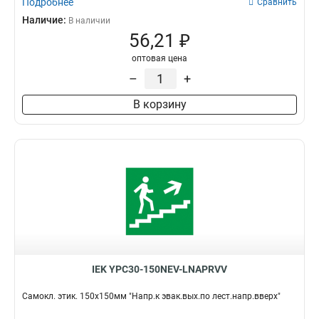
Подробнее
Сравнить
Наличие:
В наличии
56,21 ₽
оптовая цена
–
+
В корзину
IEK YPC30-150NEV-LNAPRVV
Самокл. этик. 150х150мм "Напр.к эвак.вых.по лест.напр.вверх"