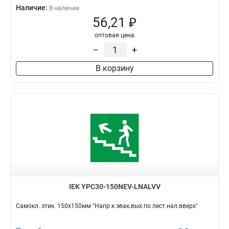
Наличие:
В наличии
56,21 ₽
оптовая цена
–
+
В корзину
IEK YPC30-150NEV-LNALVV
Самокл. этик. 150х150мм "Напр.к эвак.вых.по лест.нал.вверх"