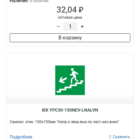
Наличие:
В наличии
32,04 ₽
оптовая цена
–
+
В корзину
IEK YPC30-150NEV-LNALVN
Самокл. этик. 150х150мм "Напр.к эвак.вых.по лест.нал.вниз"
Подробнее
Сравнить