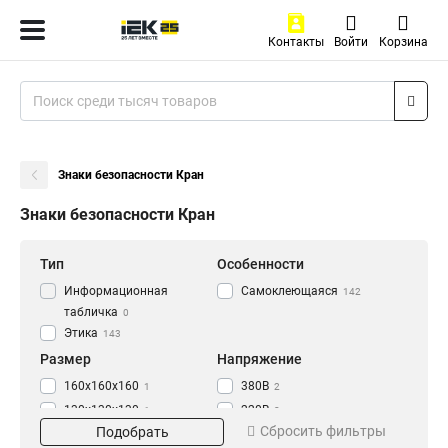
Контакты
Войти
Корзина
Знаки безопасности Кран
Знаки безопасности Кран
Тип
Особенности
Информационная
Самоклеющаяся
142
табличка
0
Этика
143
Размер
Напряжение
160х160х160
380В
1
2
130х130х130
220В
1
2
Сбросить фильтры
Подобрать
100х100х100
42В
1
2