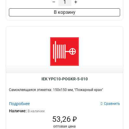
–
+
Влево
7
В корзину
Кран
6
Вверх
8
Эвакуационный выхох
10
Выезд/стрелка
9
Вниз
7
Направо
12
Налево
12
Выход
16
IEK YPC10-POGKR-5-010
Самоклеящаяся этикетка: 150х150 мм, "Пожарный кран"
Подробнее
Сравнить
Наличие:
В наличии
53,26 ₽
оптовая цена