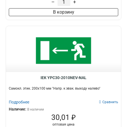
–
+
Влево
7
В корзину
Кран
6
Вверх
8
Эвакуационный выхох
10
Выезд/стрелка
9
Вниз
7
Направо
12
Налево
12
Выход
16
IEK YPC30-2010NEV-NAL
Самокл. этик. 200х100 мм "Напр. к эвак. выходу налево"
Подробнее
Сравнить
Наличие:
В наличии
30,01 ₽
оптовая цена