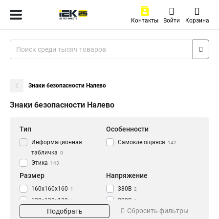
Контакты
Войти
Корзина
Знаки безопасности Налево
Знаки безопасности Налево
Тип
Особенности
Информационная
Самоклеющаяся
142
табличка
0
Этика
143
Размер
Напряжение
160х160х160
380В
1
2
130х130х130
220В
1
2
Сбросить фильтры
Подобрать
100х100х100
42В
1
2