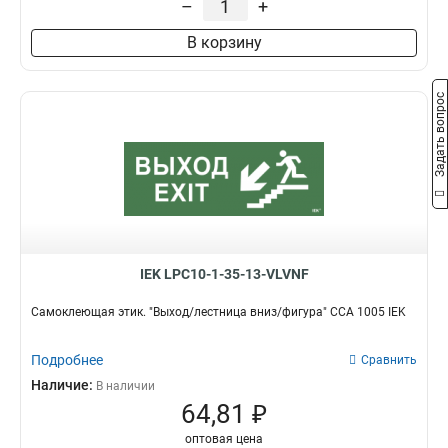
–
+
Влево
7
В корзину
Кран
6
Вверх
8
Эвакуационный выхох
10
Задать вопрос
Выезд/стрелка
9
Вниз
7
Направо
12
Налево
12
Выход
16
IEK LPC10-1-35-13-VLVNF
Самоклеющая этик. "Выход/лестница вниз/фигура" ССА 1005 IEK
Подробнее
Сравнить
Наличие:
В наличии
64,81 ₽
оптовая цена