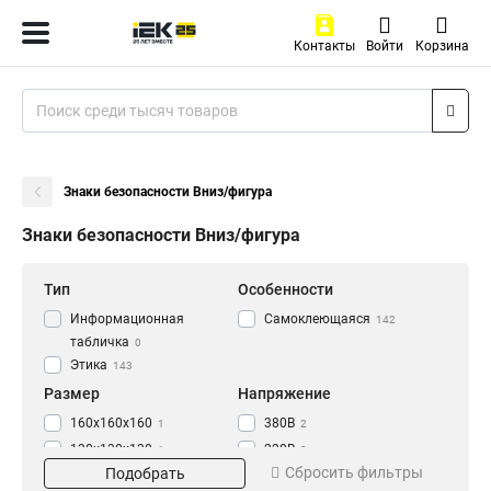
Контакты
Войти
Корзина
Знаки безопасности Вниз/фигура
Знаки безопасности Вниз/фигура
Тип
Особенности
Информационная
Самоклеющаяся
142
табличка
0
Этика
143
Размер
Напряжение
160х160х160
380В
1
2
130х130х130
220В
1
2
Сбросить фильтры
Подобрать
100х100х100
42В
1
2