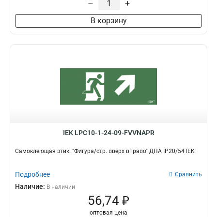
–
+
Влево
7
В корзину
Кран
6
Вверх
8
Эвакуационный выхох
10
Выезд/стрелка
9
Вниз
7
Направо
12
Налево
12
Выход
16
IEK LPC10-1-24-09-FVVNAPR
Самоклеющая этик. "Фигура/стр. вверх вправо" ДПА IP20/54 IEK
Подробнее
Сравнить
Наличие:
В наличии
56,74 ₽
оптовая цена