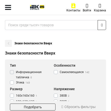
Контакты
Войти
Корзина
Знаки безопасности Вверх
Знаки безопасности Вверх
Тип
Особенности
Информационная
Самоклеющаяся
142
табличка
0
Этика
143
Размер
Напряжение
160х160х160
380В
1
2
130х130х130
220В
1
2
Сбросить фильтры
Подобрать
100х100х100
42В
1
2