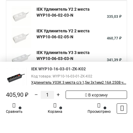
IEK Удлинитель У2 2 места
WYP10-06-02-03-N
335,03 ₽
IEK Удлинитель У2 2 места
WYP10-06-02-05-N
460,77 ₽
IEK Удлинитель У3 3 места
WYP10-06-03-03-N
341,39 ₽
IEK WYP10-16-03-01-ZK-K02
Показать больше
Код товара: WYP10-16-03-01-ZK-K02
Удлинитель У03К 3 места с/з 1,5м 3х1мм2 16А 250В ч...
5
405,90 ₽
–
+
Общая оценка товара:
В корзину
1
Написать отзыв
0
0
1
Сравнить
Корзина
Просмотрено
Iek - Специализированный магазин