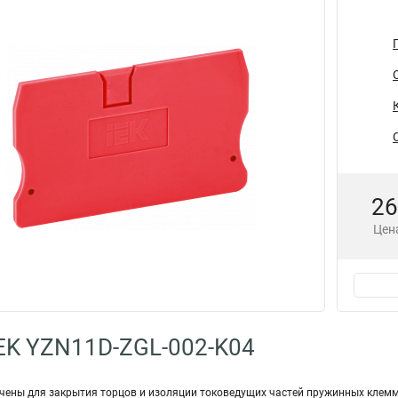
26
Цена
EK YZN11D-ZGL-002-K04
чены для закрытия торцов и изоляции токоведущих частей пружинных клем