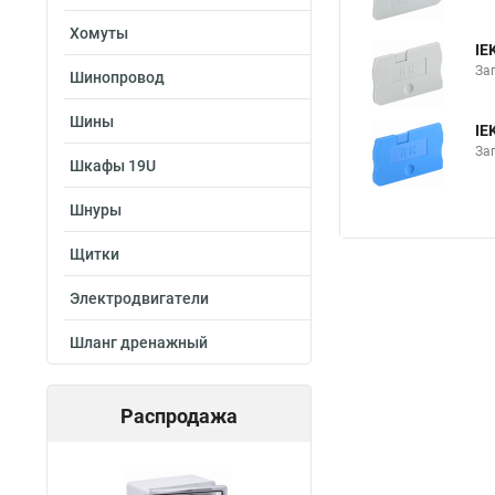
Хомуты
IE
Заг
Шинопровод
Шины
IE
За
Шкафы 19U
Шнуры
Щитки
Электродвигатели
Шланг дренажный
Распродажа