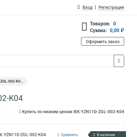
Вход
Регистрация
Товаров:
0
Сумма:
0,00 ₽
Оформить заказ
ZGL-002-K0...
02-K04
Купить по низким ценам IEK YZN11D-ZGL-002-K04
л:
YZN11D-ZGL-002-K04
Сравнить
В наличии