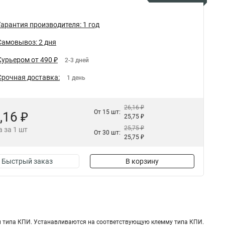
Гарантия производителя: 1 год
Самовывоз: 2 дня
Курьером от 490 ₽
2-3 дней
Срочная доставка:
1 день
26,16 ₽
От 15 шт:
,16 ₽
25,75 ₽
25,75 ₽
 за 1 шт
От 30 шт:
25,75 ₽
Быстрый заказ
В корзину
м типа КПИ. Устанавливаются на соответствующую клемму типа КПИ.