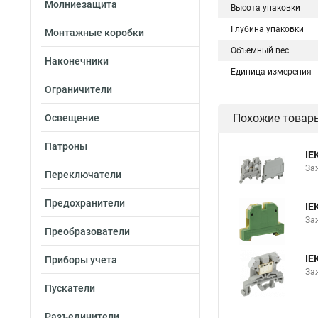
Молниезащита
Высота упаковки
Глубина упаковки
Монтажные коробки
Объемный вес
Наконечники
Единица измерения
Ограничители
Похожие товар
Освещение
Патроны
IE
За
Переключатели
Предохранители
IE
За
Преобразователи
IE
Приборы учета
За
Пускатели
Разъединители