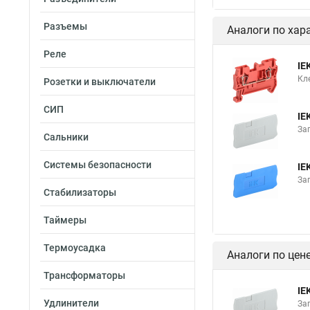
Разъемы
Аналоги по хар
Реле
IE
Кл
Розетки и выключатели
СИП
IE
За
Сальники
Системы безопасности
IE
За
Стабилизаторы
Таймеры
Термоусадка
Аналоги по цен
Трансформаторы
IE
Удлинители
За