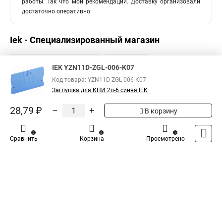
работы. Так что мои рекомендации. Доставку организовали
достаточно оперативно.
Iek - Специализированный магазин
IEK YZN11D-ZGL-006-K07
Код товара: YZN11D-ZGL-006-K07
Заглушка для КПИ 2в-6 синяя IEK
28,79 ₽
–
+
В корзину
0
0
1
Сравнить
Корзина
Просмотрено
Каталог
Оплата
Доставка
Контакты
Войти