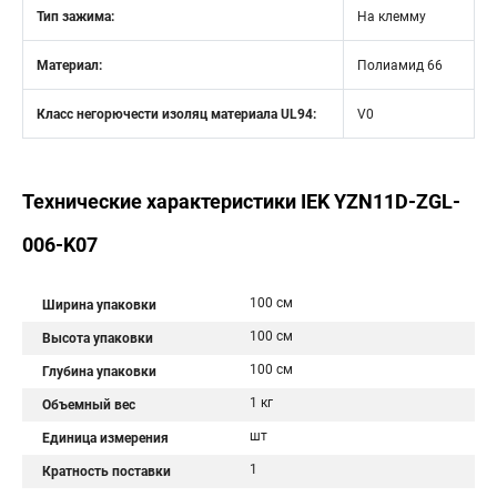
Тип зажима:
На клемму
Материал:
Полиамид 66
Класс негорючести изоляц материала UL94:
V0
Технические характеристики IEK YZN11D-ZGL-
006-K07
100 см
Ширина упаковки
100 см
Высота упаковки
100 см
Глубина упаковки
1 кг
Объемный вес
шт
Единица измерения
1
Кратность поставки