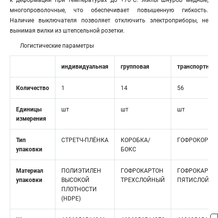
к деформации при температурах до +70°С. Жилы шнуров медные,
многопроволочные, что обеспечивает повышенную гибкость.
Наличие выключателя позволяет отключить электроприборы, не
вынимая вилки из штепсельной розетки.
Логистические параметры
индивидуальная
групповая
транспортная
Количество
1
14
56
Единицы
шт
шт
шт
измерения
Тип
СТРЕТЧ-ПЛЁНКА
КОРОБКА/
ГОФРОКОРОБ
упаковки
БОКС
Материал
ПОЛИЭТИЛЕН
ГОФРОКАРТОН
ГОФРОКАРТО
упаковки
ВЫСОКОЙ
ТРЕХСЛОЙНЫЙ
ПЯТИСЛОЙН
ПЛОТНОСТИ
(HDPE)