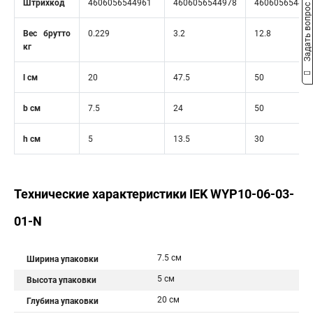
Штрихкод
4606056544961
4606056544978
460605654498
Задать вопрос
Вес брутто
0.229
3.2
12.8
кг
l см
20
47.5
50
b см
7.5
24
50
h см
5
13.5
30
Технические характеристики IEK WYP10-06-03-
01-N
7.5 см
Ширина упаковки
5 см
Высота упаковки
20 см
Глубина упаковки