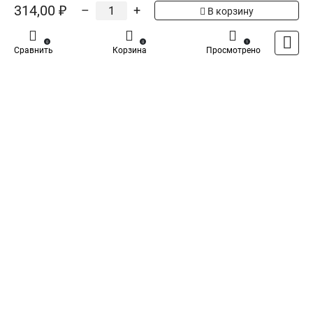
314,00 ₽
–
+
В корзину
IEK Удлинитель У3 3 места
WYP10-06-03-03-N
341,39 ₽
0
0
1
Сравнить
Корзина
Просмотрено
IEK Удлинитель У2 2 места
WYP10-06-02-01-N
248,47 ₽
Показать больше
5
Общая оценка товара:
1
Написать отзыв
Iek - Специализированный магазин