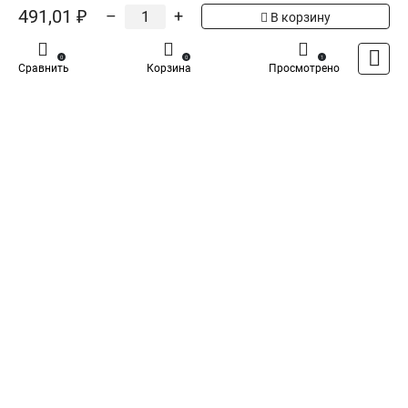
5
Общая оценка товара:
1
491,01 ₽
–
+
В корзину
Написать отзыв
0
0
1
Сравнить
Корзина
Просмотрено
Iek - Специализированный магазин
Каталог
Оплата
Доставка
Контакты
Войти