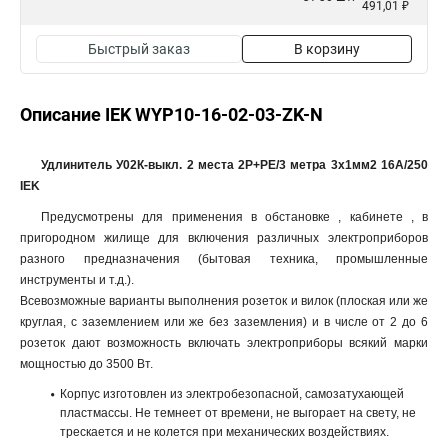
491,01 ₽
Быстрый заказ
В корзину
Описание IEK WYP10-16-02-03-ZK-N
Удлинитель У02К-выкл. 2 места 2Р+РЕ/3 метра 3х1мм2 16А/250
IEK
Предусмотрены для применения в обстановке , кабинете , в
пригородном жилище для включения различных электроприборов
разного предназначения (бытовая техника, промышленные
инструменты и т.д.).
Всевозможные варианты выполнения розеток и вилок (плоская или же
круглая, с заземлением или же без заземления) и в числе от 2 до 6
розеток дают возможность включать электроприборы всякий марки
мощностью до 3500 Вт.
Корпус изготовлен из электробезопасной, самозатухающей
пластмассы. Не темнеет от времени, не выгорает на свету, не
трескается и не колется при механических воздействиях.