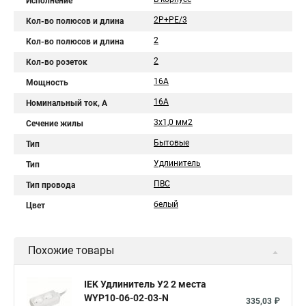
Исполнение
2Р+РЕ/3
Кол-во полюсов и длина
2
Кол-во полюсов и длина
2
Кол-во розеток
16А
Мощность
16A
Номинальный ток, А
3х1,0 мм2
Сечение жилы
Бытовые
Тип
Удлинитель
Тип
ПВС
Тип провода
белый
Цвет
Похожие товары
IEK Удлинитель У2 2 места
WYP10-06-02-03-N
335,03 ₽