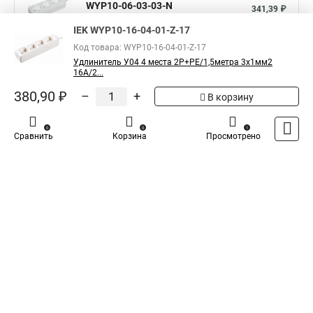
WYP10-06-03-03-N
341,39 ₽
IEK WYP10-16-04-01-Z-17
Показать больше
Код товара: WYP10-16-04-01-Z-17
Удлинитель У04 4 места 2Р+PЕ/1,5метра 3х1мм2
16А/2...
5
Общая оценка товара:
1
380,90 ₽
–
+
В корзину
Написать отзыв
0
0
1
Сравнить
Корзина
Просмотрено
Iek - Специализированный магазин
Каталог
Оплата
Доставка
Контакты
Войти