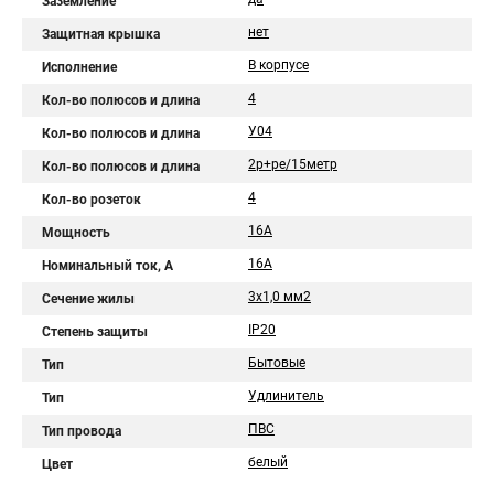
Заземление
нет
Защитная крышка
В корпусе
Исполнение
4
Кол-во полюсов и длина
У04
Кол-во полюсов и длина
2р+pе/15метр
Кол-во полюсов и длина
4
Кол-во розеток
16А
Мощность
16A
Номинальный ток, А
3х1,0 мм2
Сечение жилы
IP20
Степень защиты
Бытовые
Тип
Удлинитель
Тип
ПВС
Тип провода
белый
Цвет