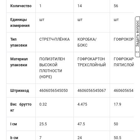
Количество
1
14
56
Единицы
шт
шт
шт
Задать вопрос
измерения
Тип
СТРЕТЧ-ПЛЁНКА
КОРОБКА/
ГОФРОКОРОБ
упаковки
БОКС
Материал
ПОЛИЭТИЛЕН
ГОФРОКАРТОН
ГОФРОКАРТО
упаковки
ВЫСОКОЙ
ТРЕХСЛОЙНЫЙ
ПЯТИСЛОЙН
ПЛОТНОСТИ
(HDPE)
Штрихкод
4606056545050
4606056545067
460605654507
Вес брутто
0.32
4.475
17.9
кг
l см
25.5
47.5
50
b см
7
24
50.5