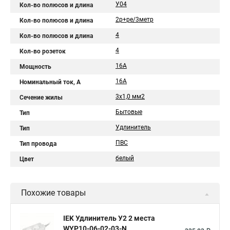
У04
Кол-во полюсов и длина
2р+pе/3метр
Кол-во полюсов и длина
4
Кол-во полюсов и длина
4
Кол-во розеток
16А
Мощность
16A
Номинальный ток, А
3х1,0 мм2
Сечение жилы
Бытовые
Тип
Удлинитель
Тип
ПВС
Тип провода
белый
Цвет
Похожие товары
IEK Удлинитель У2 2 места
WYP10-06-02-03-N