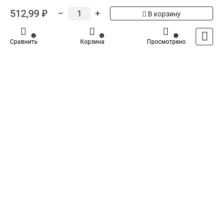
5
Общая оценка товара:
1
512,99 ₽
–
+
В корзину
Написать отзыв
0
0
1
Сравнить
Корзина
Просмотрено
Iek - Специализированный магазин
Каталог
Оплата
Доставка
Контакты
Войти