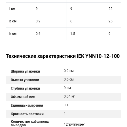
l см
9
9
22
b см
0.9
6
25
h см
0.6
1.5
9
Технические характеристики IEK YNN10-12-100
0.9 см
Ширина упаковки
0.6 см
Высота упаковки
9 см
Глубина упаковки
0.04 кг
Объемный вес
шт
Единица измерения
1
Кратность поставки
Количество кабельных
12групп/креп
выводов