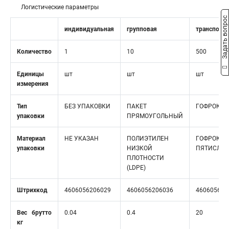
Логистические параметры
Задать вопрос
индивидуальная
групповая
транспорт
Количество
1
10
500
Единицы
шт
шт
шт
измерения
Тип
БЕЗ УПАКОВКИ
ПАКЕТ
ГОФРОКОР
упаковки
ПРЯМОУГОЛЬНЫЙ
Материал
НЕ УКАЗАН
ПОЛИЭТИЛЕН
ГОФРОКАР
упаковки
НИЗКОЙ
ПЯТИСЛО
ПЛОТНОСТИ
(LDPE)
Штрихкод
4606056206029
4606056206036
460605620
Вес брутто
0.04
0.4
20
кг