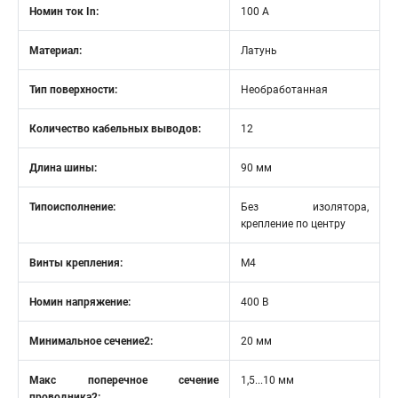
Номин ток In:
100 А
Материал:
Латунь
Тип поверхности:
Необработанная
Количество кабельных выводов:
12
Длина шины:
90 мм
Типоисполнение:
Без изолятора,
крепление по центру
Винты крепления:
М4
Номин напряжение:
400 В
Минимальное сечение2:
20 мм
Макс поперечное сечение
1,5...10 мм
проводника2: