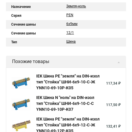
Земля-ноль
Назначение
PEN
Серия
6х9мм
Сечение шины
12/1
Сечение шины
Шина
Тип
Похожие товары
IEK Шина PE "земля" на DIN-изол
тип "Стойка" ШНИ-6х9-10-С-Ж
117,34 ₽
YNN10-69-10P-K05
IEK Шина N "ноль" на DIN-изол
тип "Стойка" ШНИ-6х9-10-С-С
117,50 ₽
YNN10-69-10P-K07
IEK Шина PE "земля" на DIN-изол
тип "Стойка" ШНИ-6х9-12-С-Ж
132,41 ₽
YNN10-69-12P-K05