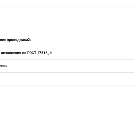
ение проводника2:
 исполнения по ГОСТ 17516_1:
ации: