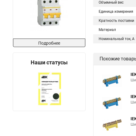
Объемный вес
Единица измерения
Кратность поставки
Материал
Номинальный ток, А
Подробнее
Похожие товар
Наши статусы
IE
Ши
IE
Ши
IE
Ши