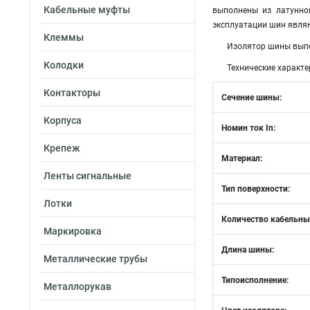
Кабельные муфты
выполнены из латунно
эксплуатации шин являю
Клеммы
Изолятор шины выпо
Колодки
Технические характе
Контакторы
Сечение шины:
Корпуса
Номин ток In:
Крепеж
Материал:
Ленты сигнальные
Тип поверхности:
Лотки
Количество кабельны
Маркировка
Длина шины:
Металлические трубы
Типоисполнение:
Металлорукав