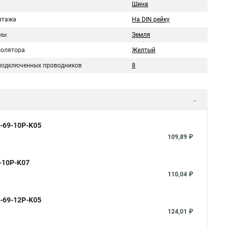
Шина
нтажа
На DIN рейку
ны
Земля
золятора
Желтый
подключенных проводников
8
0-69-10P-K05
109,89 ₽
9-10P-K07
110,04 ₽
0-69-12P-K05
124,01 ₽