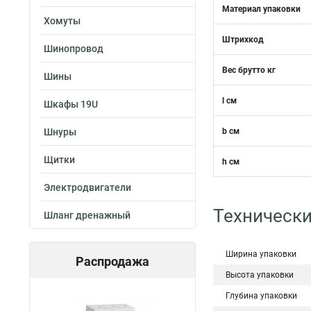
Материал упаковки
Хомуты
Штрихкод
Шинопровод
Вес брутто кг
Шины
l см
Шкафы 19U
Шнуры
b см
Щитки
h см
Электродвигатели
Технически
Шланг дренажный
Ширина упаковки
Распродажа
Высота упаковки
Глубина упаковки