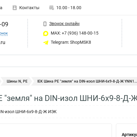
а
Контакты
10.00 - 18.00
-09
Звонок онлайн
MAX: +7 (936) 148-00-15
онок
ru
Telegram: ShopMSK8
Шины N, PE
IEK Шина PE "земля" на DIN-изол ШНИ-6х9-8-Д-Ж YNN1...
E "земля" на DIN-изол ШНИ-6х9-8-Д-
DIN-изол ШНИ-6х9-8-Д-Ж ИЭК
Артику