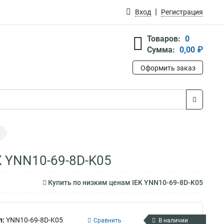
Вход
Регистрация
Товаров:
0
Сумма:
0,00 ₽
Оформить заказ
Ж YNN10-69-8D-K05
Купить по низким ценам IEK YNN10-69-8D-K05
л:
YNN10-69-8D-K05
Сравнить
В наличии