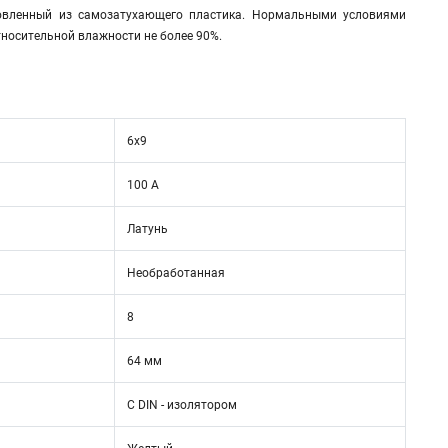
товленный из самозатухающего пластика. Нормальными условиями
тносительной влажности не более 90%.
6х9
100 А
Латунь
Необработанная
8
64 мм
С DIN - изолятором