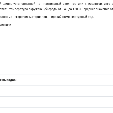
й шины, установленной на пластиковый изолятор или в изолятор, изго
тcя: - температура окружающей среды от –40 до +50 С; - среднее значение о
лнен из негорючих материалов. Широкий номенклатурный ряд.
ристики
х выводов: