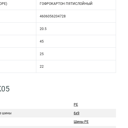
DPE)
ГОФРОКАРТОН ПЯТИСЛОЙНЫЙ
4606056204728
20.5
45
25
22
K05
PE
е шины
6х9
Шины PE