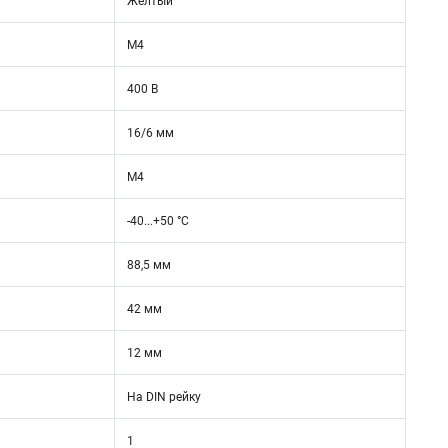
Желтый
М4
400 В
16/6 мм
М4
-40...+50 °C
88,5 мм
42 мм
12 мм
На DIN рейку
1