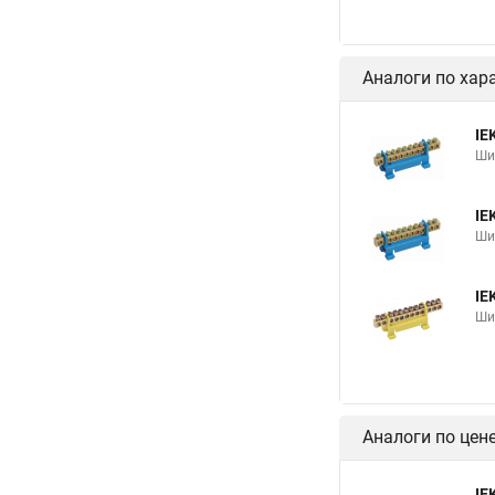
Аналоги по хар
IE
Ши
IE
Ши
IE
Ши
Аналоги по цен
IE