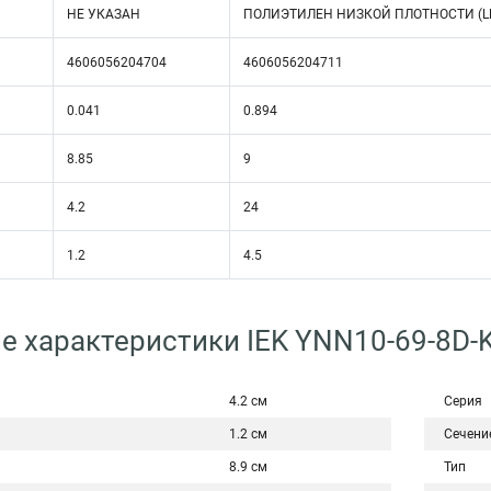
НЕ УКАЗАН
ПОЛИЭТИЛЕН НИЗКОЙ ПЛОТНОСТИ (L
4606056204704
4606056204711
0.041
0.894
8.85
9
4.2
24
1.2
4.5
е характеристики IEK YNN10-69-8D-
4.2 см
Серия
1.2 см
Сечени
8.9 см
Тип