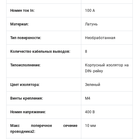
Номин ток In:
100 А
Материал:
Латунь
Тип поверхности:
Необработанная
Количество кабельных выводов:
8
Типоисполнение:
Корпусный изолятор на
DIN- рейку
Цвет изолятора:
Зеленый
Винты крепления:
М4
Номин напряжение:
400 В
Макс поперечное сечение
10 мм
проводника2: