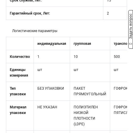
Срок службы, Лет:
15
Гарантийный срок, Лет:
2
Задать вопрос
Логистические параметры
индивидуальная
групповая
транспорт
Количество
1
10
500
Единицы
шт
шт
шт
измерения
Тип
БЕЗ УПАКОВКИ
ПАКЕТ
ГОФРОКОР
упаковки
ПРЯМОУГОЛЬНЫЙ
Материал
НЕ УКАЗАН
ПОЛИЭТИЛЕН
ГОФРОКАР
упаковки
НИЗКОЙ
ПЯТИСЛО
ПЛОТНОСТИ
(LDPE)