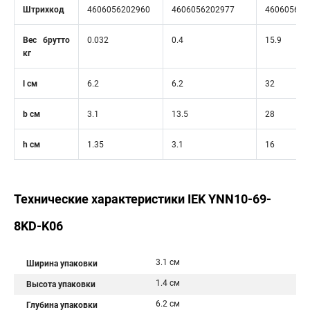
Штрихкод
4606056202960
4606056202977
460605620
Вес брутто
0.032
0.4
15.9
кг
l см
6.2
6.2
32
b см
3.1
13.5
28
h см
1.35
3.1
16
Технические характеристики IEK YNN10-69-
8KD-K06
3.1 см
Ширина упаковки
1.4 см
Высота упаковки
6.2 см
Глубина упаковки