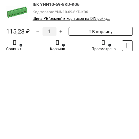
IEK YNN10-69-8KD-K06
Показать больше
Код товара: YNN10-69-8KD-K06
Шина PE "земля" в корп изол на DIN-рейку...
5
115,28 ₽
–
+
Общая оценка товара:
В корзину
1
Написать отзыв
0
0
1
Сравнить
Корзина
Просмотрено
Iek - Специализированный магазин
Каталог
Оплата
Доставка
Контакты
Войти