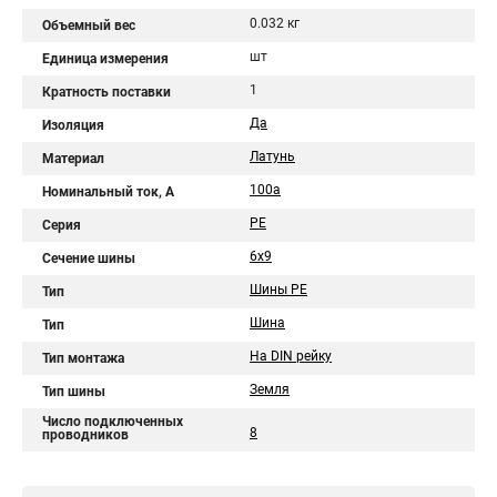
0.032 кг
Объемный вес
шт
Единица измерения
1
Кратность поставки
Да
Изоляция
Латунь
Материал
100а
Номинальный ток, А
PE
Серия
6х9
Сечение шины
Шины PE
Тип
Шина
Тип
На DIN рейку
Тип монтажа
Земля
Тип шины
Число подключенных
8
проводников