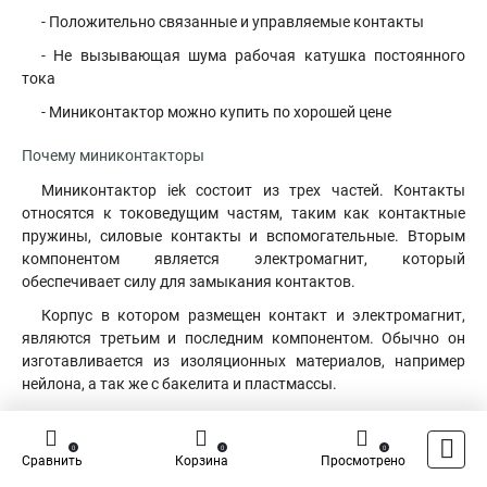
- Положительно связанные и управляемые контакты
- Не вызывающая шума рабочая катушка постоянного
тока
- Миниконтактор можно купить по хорошей цене
Почему миниконтакторы
Миниконтактор iek состоит из трех частей. Контакты
относятся к токоведущим частям, таким как контактные
пружины, силовые контакты и вспомогательные
.
Вторым
компонентом является электромагнит, который
обеспечивает силу для замыкания контактов.
Корпус в котором размещен контакт и электромагнит,
являются третьим и последним компонентом. Обычно он
изготавливается из изоляционных материалов, например
нейлона, а так же с бакелита и пластмассы.
Помимо изоляции контактов, они обычно обеспечивают
определенную защиту от воздействия прикосновения со
0
0
0
Сравнить
Корзина
Просмотрено
стороны некоторых сотрудников. Некоторые контакторы
даже имеют еще один корпус для своей защиты от