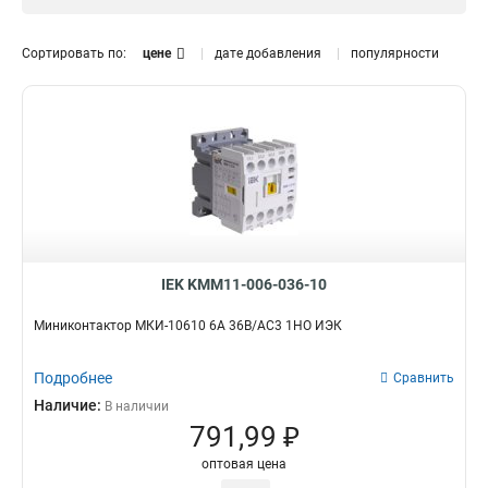
36В/АС3
МКИ-10610
3
5
12А
7
24В/АС3
3
6А
7
Сортировать по:
цене
дате добавления
популярности
110В/АС3
4
9А
8
400В/АС3
8
230В/АС3
8
Тип миниконтактора
1Н3
9
1НО
17
IEK KMM11-006-036-10
Миниконтактор МКИ-10610 6А 36В/АС3 1НО ИЭК
Подробнее
Сравнить
Наличие:
В наличии
791,99 ₽
оптовая цена