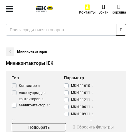
Контакты
Войти
Корзина
Миниконтакторы
Миниконтакторы IEK
Тип
Параметр
Контактор
МКИ-11610
0
2
Аксессуары для
МКИ-11611
2
контакторов
0
МКИ-11211
2
Миниконтактор
26
МКИ-10611
2
МКИ-10911
3
Номинальное
МКИ-11210
Номинальный ток
5
Сбросить фильтры
напряжение
Подобрать
МКИ-10910
5
16А
4