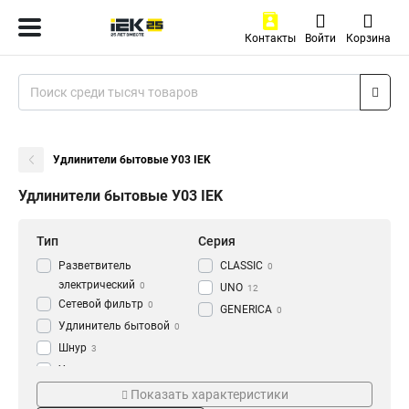
Контакты
Войти
Корзина
Удлинители бытовые У03 IEK
Удлинители бытовые У03 IEK
Тип
Серия
Разветвитель
CLASSIC
0
электрический
0
UNO
12
Сетевой фильтр
0
GENERICA
0
Удлинитель бытовой
0
Шнур
3
Удлинитель
74
Жилы и сечение
Мощность
Показать характеристики
3х10мм2
10А
3
19