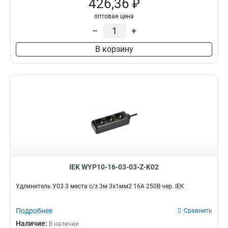
426,36 ₽
2
14
У03
9
оптовая цена
5
19
–
+
В корзину
IEK WYP10-16-03-03-Z-K02
Удлинитель У03 3 места с/з 3м 3х1мм2 16А 250В чер. IEK
Подробнее
Сравнить
Наличие:
В наличии