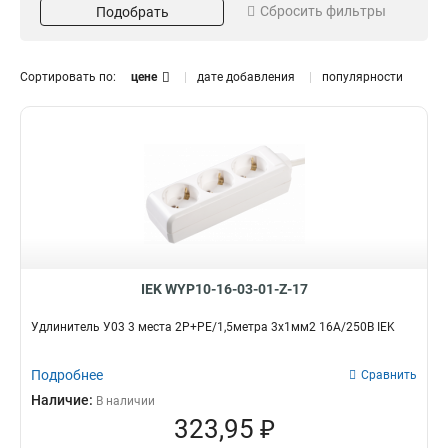
Сбросить фильтры
Подобрать
3х15мм2
16А
12
56
2х075мм2
19
3х1мм2
47
Сортировать по:
цене
дате добавления
популярности
Напряжение
Цвет
250В
Белый
24
1
Оранжевый
3
Черный
24
Заземление
Длина
Нет
15м
6
4
Да
5м
18
10
3м
10
IEK WYP10-16-03-01-Z-17
Степень защиты
Кол-во полюсов и длина
IP44
2P+PE
3
1
Удлинитель У03 3 места 2Р+PЕ/1,5метра 3х1мм2 16А/250В IEK
1
1
2Р+РЕ/50
0
Подробнее
Сравнить
2Р+РЕ/40
0
Наличие:
В наличии
2Р+РЕ/30
0
323,95 ₽
2Р+РЕ/20
1