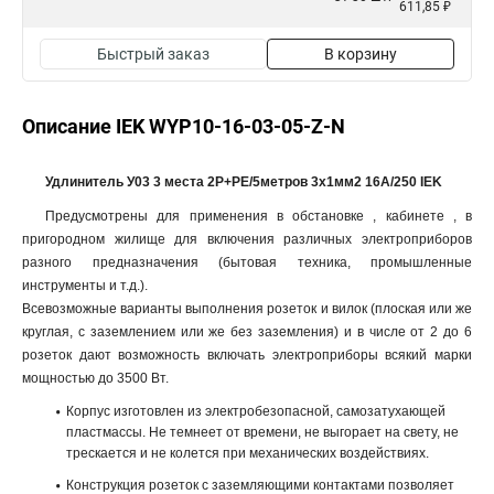
611,85 ₽
Быстрый заказ
В корзину
Описание IEK WYP10-16-03-05-Z-N
Удлинитель У03 3 места 2Р+PЕ/5метров 3х1мм2 16А/250 IEK
Предусмотрены для применения в обстановке , кабинете , в
пригородном жилище для включения различных электроприборов
разного предназначения (бытовая техника, промышленные
инструменты и т.д.).
Всевозможные варианты выполнения розеток и вилок (плоская или же
круглая, с заземлением или же без заземления) и в числе от 2 до 6
розеток дают возможность включать электроприборы всякий марки
мощностью до 3500 Вт.
Корпус изготовлен из электробезопасной, самозатухающей
пластмассы. Не темнеет от времени, не выгорает на свету, не
трескается и не колется при механических воздействиях.
Конструкция розеток с заземляющими контактами позволяет