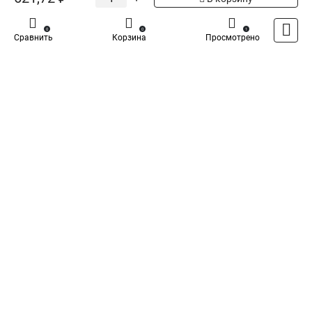
Написать отзыв
0
0
1
Сравнить
Корзина
Просмотрено
Iek - Специализированный магазин
Каталог
Оплата
Доставка
Контакты
Войти