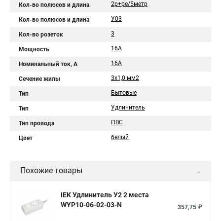
2р+pе/5метр
Кол-во полюсов и длина
У03
Кол-во полюсов и длина
3
Кол-во розеток
16А
Мощность
16A
Номинальный ток, А
3х1,0 мм2
Сечение жилы
Бытовые
Тип
Удлинитель
Тип
ПВС
Тип провода
белый
Цвет
Похожие товары
IEK Удлинитель У2 2 места
WYP10-06-02-03-N
357,75 ₽