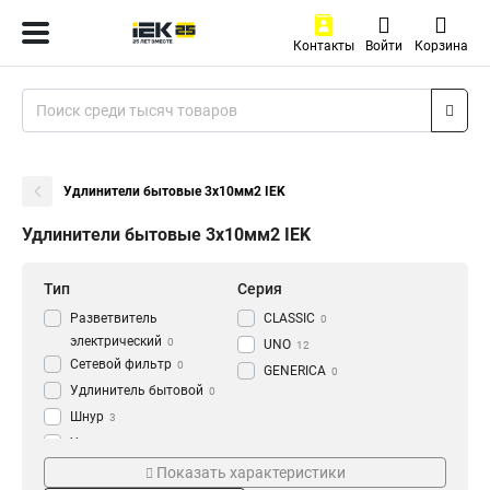
Контакты
Войти
Корзина
Удлинители бытовые 3х10мм2 IEK
Удлинители бытовые 3х10мм2 IEK
Тип
Серия
Разветвитель
CLASSIC
0
электрический
0
UNO
12
Сетевой фильтр
0
GENERICA
0
Удлинитель бытовой
0
Шнур
3
Удлинитель
74
Жилы и сечение
Мощность
Показать характеристики
3х10мм2
10А
3
19