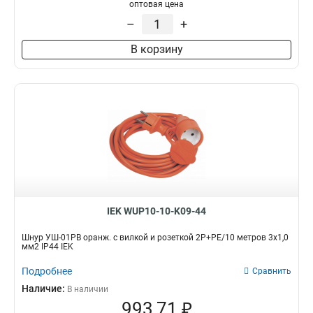
оптовая цена
2Р+РЕ/10
1
–
+
2р+ре/5метр
1
2р+ре/3метр
1
В корзину
2Р+РЕ/15
0
2Р/5
1
2Р/3
1
У05К
2
У04К
2
У02К
2
2Р+PЕ/15
2
У06
2
2Р+РЕ/3
2
У5
IEK WUP10-10-K09-44
2
У03К
3
Шнур УШ-01РВ оранж. с вилкой и розеткой 2Р+РЕ/10 метров 3х1,0
2Р/15
3
мм2 IP44 IEK
2Р+РЕ/5
3
Подробнее
Сравнить
У4
3
Наличие:
В наличии
2P+PE/7м
0
993,71 ₽
2р+pе/15метр
4