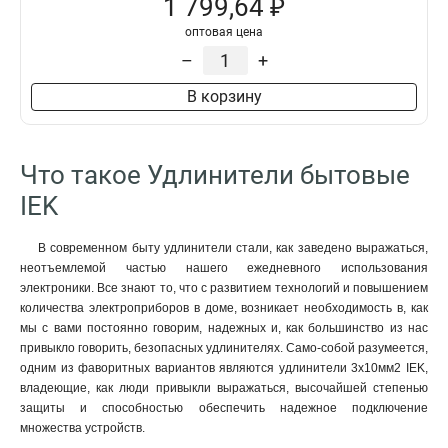
1 799,64 ₽
2
14
У03
9
оптовая цена
5
19
–
+
В корзину
Что такое Удлинители бытовые
IEK
В современном быту удлинители стали, как заведено выражаться,
неотъемлемой частью нашего ежедневного использования
электроники. Все знают то, что с развитием технологий и повышением
количества электроприборов в доме, возникает необходимость в, как
мы с вами постоянно говорим, надежных и, как большинство из нас
привыкло говорить, безопасных удлинителях. Само-собой разумеется,
одним из фаворитных вариантов являются удлинители 3х10мм2 IEK,
владеющие, как люди привыкли выражаться, высочайшей степенью
защиты и способностью обеспечить надежное подключение
множества устройств.