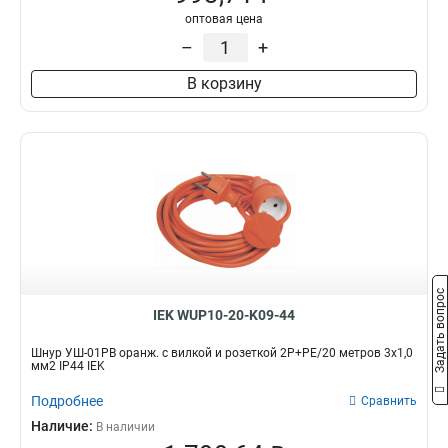
оптовая цена
6
4
–
+
У02
4
2р/3метр
4
В корзину
Сетевой
5
2р/5метр
4
УШ-01РВ
3
У04
5
У3
6
У2
6
2P+PE/15м
4
2P+PE/5м
4
2P+PE/3м
4
Задать вопрос
2р+pе/5метр
8
IEK WUP10-20-K09-44
У05В
3
Шнур УШ-01РВ оранж. с вилкой и розеткой 2Р+РЕ/20 метров 3х1,0
У03В
3
мм2 IP44 IEK
2р+pе/3метр
9
Подробнее
Сравнить
У05
7
Наличие:
В наличии
4
13