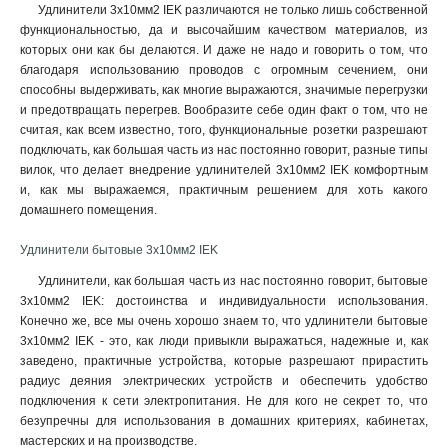
Удлинители 3х10мм2 IEK различаются не только лишь собственной
функциональностью, да и высочайшим качеством материалов, из
которых они как бы делаются. И даже не надо и говорить о том, что
благодаря использованию проводов с огромным сечением, они
способны выдерживать, как многие выражаются, значимые перегрузки
и предотвращать перегрев. Вообразите себе один факт о том, что не
считая, как всем известно, того, функциональные розетки разрешают
подключать, как большая часть из нас постоянно говорит, разные типы
вилок, что делает внедрение удлинителей 3х10мм2 IEK комфортным
и, как мы выражаемся, практичным решением для хоть какого
домашнего помещения.
Удлинители бытовые 3х10мм2 IEK
Удлинители, как большая часть из нас постоянно говорит, бытовые
3х10мм2 IEK: достоинства и индивидуальности использования.
Конечно же, все мы очень хорошо знаем то, что удлинители бытовые
3х10мм2 IEK - это, как люди привыкли выражаться, надежные и, как
заведено, практичные устройства, которые разрешают прирастить
радиус деяния электрических устройств и обеспечить удобство
подключения к сети электропитания. Не для кого не секрет то, что
безупречны для использования в домашних критериях, кабинетах,
мастерских и на производстве.