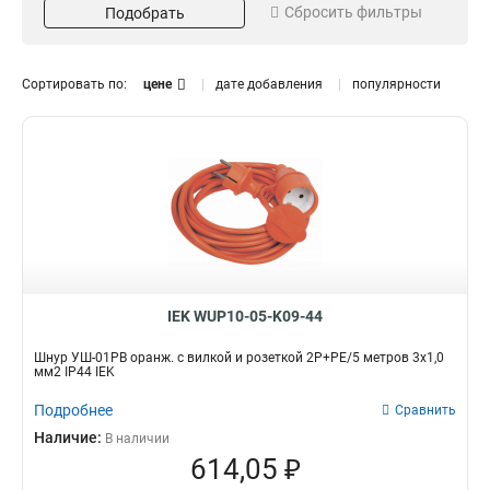
Сбросить фильтры
Подобрать
3х15мм2
16А
12
56
2х075мм2
19
3х1мм2
47
Сортировать по:
цене
дате добавления
популярности
Напряжение
Цвет
250В
Белый
24
1
Оранжевый
3
Черный
24
Заземление
Длина
Нет
15м
6
4
Да
5м
18
10
3м
10
IEK WUP10-05-K09-44
Степень защиты
Кол-во полюсов и длина
IP44
2P+PE
3
1
Шнур УШ-01РВ оранж. с вилкой и розеткой 2Р+РЕ/5 метров 3х1,0
мм2 IP44 IEK
1
1
2Р+РЕ/50
0
Подробнее
Сравнить
2Р+РЕ/40
0
Наличие:
В наличии
2Р+РЕ/30
0
614,05 ₽
2Р+РЕ/20
1