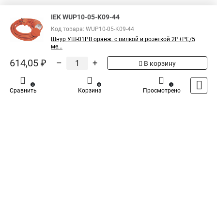
5
Общая оценка товара:
1
IEK WUP10-05-K09-44
Написать отзыв
Код товара: WUP10-05-K09-44
Шнур УШ-01РВ оранж. с вилкой и розеткой 2Р+РЕ/5
ме...
Iek - Специализированный магазин
614,05 ₽
–
+
В корзину
0
0
1
Сравнить
Корзина
Просмотрено
Каталог
Оплата
Доставка
Контакты
Войти