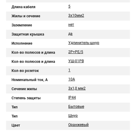
5
Длина кабеля
3х10мм2
Жилы и сечение
нет
Заземление
да
Защитная крышка
Удлинитель-шнур
Исполнение
2Р+РЕ/5
Кол-во полюсов и длина
УШ-01РВ
Кол-во полюсов и длина
1
Кол-во розеток
10A
Номинальный ток, А
3х1,0 мм2
Сечение жилы
IP44
Степень защиты
Бытовые
Тип
Шнур
Тип
Оранжевый
Цвет