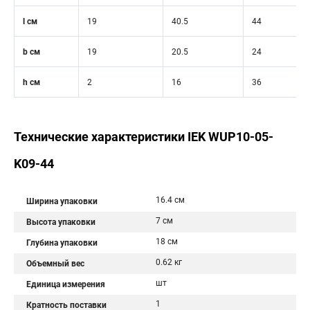
l см
19
40.5
44
b см
19
20.5
24
h см
2
16
36
Технические характеристики IEK WUP10-05-
K09-44
16.4 см
Ширина упаковки
7 см
Высота упаковки
18 см
Глубина упаковки
0.62 кг
Объемный вес
шт
Единица измерения
1
Кратность поставки