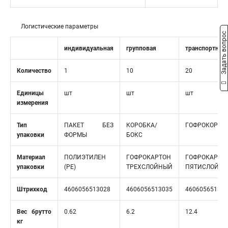
Логистические параметры
Задать вопрос
индивидуальная
групповая
транспортная
Количество
1
10
20
Единицы
шт
шт
шт
измерения
Тип
ПАКЕТ БЕЗ
КОРОБКА/
ГОФРОКОРОБ
упаковки
ФОРМЫ
БОКС
Материал
ПОЛИЭТИЛЕН
ГОФРОКАРТОН
ГОФРОКАРТО
упаковки
(PE)
ТРЕХСЛОЙНЫЙ
ПЯТИСЛОЙН
Штрихкод
4606056513028
4606056513035
460605651304
Вес брутто
0.62
6.2
12.4
кг