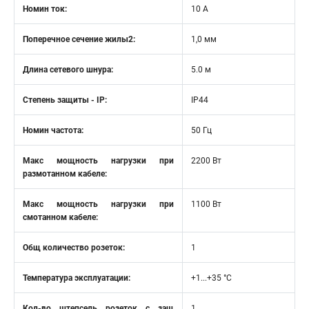
Номин ток:
10 А
Поперечное сечение жилы2:
1,0 мм
Длина сетевого шнура:
5.0 м
Степень защиты - IP:
IP44
Номин частота:
50 Гц
Макс мощность нагрузки при
2200 Вт
размотанном кабеле:
Макс мощность нагрузки при
1100 Вт
смотанном кабеле:
Общ количество розеток:
1
Температура эксплуатации:
+1...+35 °C
Кол-во штепсель розеток с защ
1