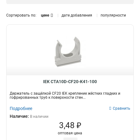
CFC20
1
CFC16
Диаметр
1
Сортировать по:
цене
дате добавления
популярности
CFC50
0
32-63
1
CFC40
0
16-32
1
CT32
0
CT25
0
CT20
1
CT16
1
CF50
1
CF40
1
CF32
4
IEK CTA10D-CF20-K41-100
CF25
3
Держатель с защёлкой CF20 IEK крепление жёстких гладких и
CF20
3
гофрированных труб к поверхности стен...
CF16
3
Подробнее
Сравнить
Наличие:
В наличии
3,48 ₽
оптовая цена