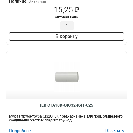
Наличие:
В наличии
MB12
4
15,25 ₽
MB35
5
оптовая цена
MB38
5
–
+
MB20
10
MB15
8
В корзину
MB32
9
MB25
10
IEK CTA10D-GIG32-K41-025
Муфта труба-труба GI32G IEK предназначена для прямолинейного
соединения жестких гладких труб од...
Подробнее
Сравнить