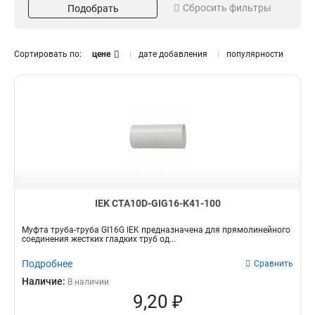
Сбросить фильтры
Подобрать
IP54
Цинк
10
16
IP65
Нержавеющая сталь
0
26
IP67
Сталь
68
26
Сортировать по:
цене
дате добавления
популярности
Латунный
Тип муфты
Цвет
42
Гибкая
Серый
0
2
Соединительная
Прозрачный
36
0
Вводная
Черный
63
2
Соединение
Размер резьбы
Труба-коробок
М50
0
1
Труба-труба
М40
8
3
М25
7
IEK CTA10D-GIG16-K41-100
М16
7
М32
8
Муфта труба-труба GI16G IEK предназначена для прямолинейного
Номинальный размер в
М20
Номинальный диаметр
8
соединения жестких гладких труб од...
дюймах
CT25
0
Подробнее
Сравнить
G2
3
CT16
0
Наличие:
В наличии
1/2
4
СММ38
1
9,20 ₽
1/4
8
СММ32
1