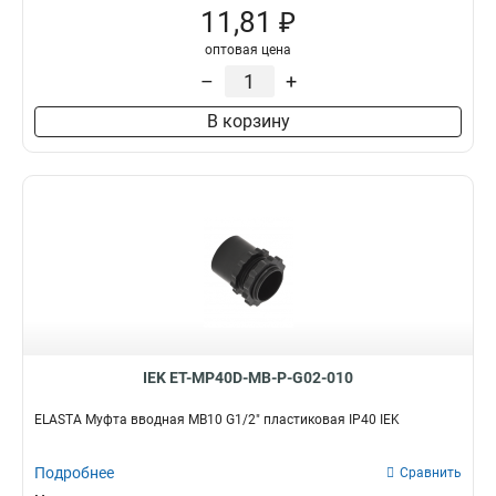
11,81 ₽
MBP25
1
MBP20
1
оптовая цена
MBP15
1
–
+
MK38
1
В корзину
MK50
1
MK32
1
MK25
1
MK20
1
MK15
1
MS50
0
MS40
0
MS32
0
MS25
0
MS20
0
IEK ET-MP40D-MB-P-G02-010
MS16
0
MB22
2
ELASTA Муфта вводная MB10 G1/2" пластиковая IP40 IEK
MB10
2
MB18
2
Подробнее
Сравнить
MB50
3