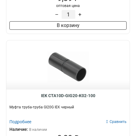
оптовая цена
CXS32
0
–
+
CXS20
0
CXS16
0
В корзину
BS40
0
BS32
0
BS25
0
BS20
0
BS16
0
T20
4
CXT40
0
CXT32
0
CXT25
0
CXT20
0
IEK CTA10D-GIG20-K02-100
T25
2
Муфта труба-труба GI20G IEK черный
CXT16
0
T40
2
Подробнее
Сравнить
T15
2
Наличие:
В наличии
GI20G
2