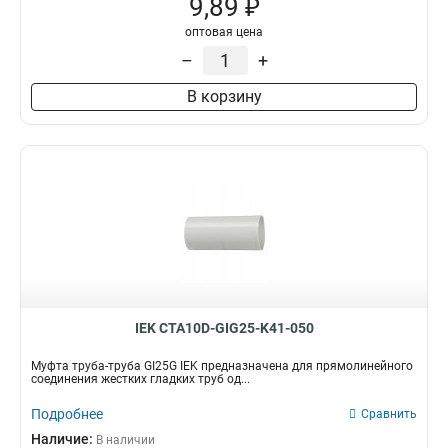
9,89 ₽
GI32G
2
GI25G
1
оптовая цена
GI16G
1
–
+
T32
4
В корзину
TMS50
1
TMS38
1
TMS32
1
TMS25
1
TMS20
1
TMS15
1
TMP50
1
TMP22
2
TMP12
2
TMP38
3
IEK CTA10D-GIG25-K41-050
TMP35
3
TMP32
Муфта труба-труба GI25G IEK предназначена для прямолинейного
4
соединения жестких гладких труб од...
TMP25
5
TMP20
Подробнее
Сравнить
5
TMP15
Наличие:
5
В наличии