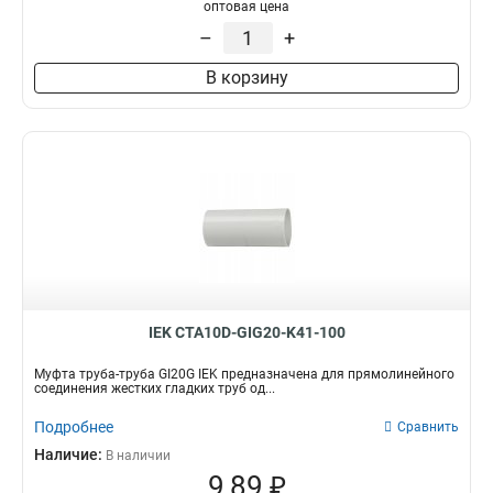
оптовая цена
G3/4
8
СММ25
1
–
+
G1/2
12
СММ20
1
G1
21
СММ15
1
В корзину
BS50
0
CXT50
0
GFLEX50
0
GA32
0
GI40G
1
GI50G
1
GFLEX16
0
GFLEX20
0
GFLEX25
0
GFLEX32
IEK CTA10D-GIG20-K41-100
0
GFLEX40
0
Муфта труба-труба GI20G IEK предназначена для прямолинейного
СММ50
1
соединения жестких гладких труб од...
GA20
0
Подробнее
Сравнить
CXS40
0
Наличие:
В наличии
CXS25
0
9,89 ₽
CXS50
0