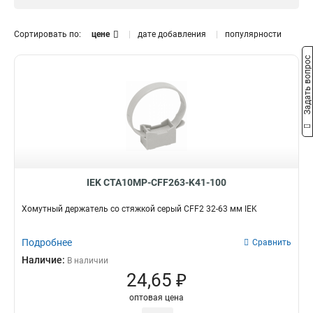
CFC20
1
CFC16
Диаметр
1
Сортировать по:
цене
дате добавления
популярности
CFC50
0
32-63
1
Задать вопрос
CFC40
0
16-32
1
CT32
0
CT25
0
CT20
1
CT16
1
CF50
1
CF40
1
CF32
4
IEK CTA10MP-CFF263-K41-100
CF25
3
Хомутный держатель со стяжкой серый CFF2 32-63 мм IEK
CF20
3
CF16
3
Подробнее
Сравнить
Наличие:
В наличии
24,65 ₽
оптовая цена