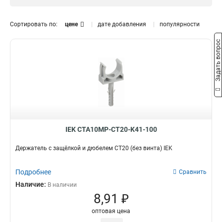
CFC20
1
CFC16
Диаметр
1
Сортировать по:
цене
дате добавления
популярности
CFC50
0
32-63
1
Задать вопрос
CFC40
0
16-32
1
CT32
0
CT25
0
CT20
1
CT16
1
CF50
1
CF40
1
CF32
4
IEK CTA10MP-CT20-K41-100
CF25
3
Держатель с защёлкой и дюбелем CT20 (без винта) IEK
CF20
3
CF16
3
Подробнее
Сравнить
Наличие:
В наличии
8,91 ₽
оптовая цена