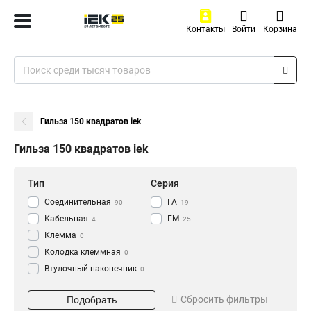
Контакты
Войти
Корзина
Гильза 150 квадратов iek
Гильза 150 квадратов iek
Тип
Серия
Соединительная
ГА
90
19
Кабельная
ГМ
4
25
Клемма
0
Колодка клеммная
0
Втулочный наконечник
0
Гильза соединительная
Материал
Сечение кабеля
0
Сбросить фильтры
Подобрать
Ответвитель
луженая
1.5
12
8