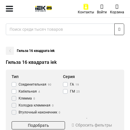
Контакты
Войти
Корзина
Гильза 16 квадрата iek
Гильза 16 квадрата iek
Тип
Серия
Соединительная
ГА
90
19
Кабельная
ГМ
4
25
Клемма
0
Колодка клеммная
0
Втулочный наконечник
0
Гильза соединительная
Материал
Сечение кабеля
0
Сбросить фильтры
Подобрать
Ответвитель
луженая
1.5
12
8