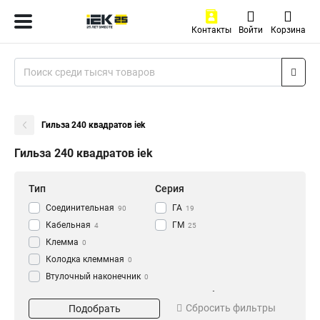
Контакты
Войти
Корзина
Гильза 240 квадратов iek
Гильза 240 квадратов iek
Тип
Серия
Соединительная
ГА
90
19
Кабельная
ГМ
4
25
Клемма
0
Колодка клеммная
0
Втулочный наконечник
0
Гильза соединительная
Материал
Сечение кабеля
0
Сбросить фильтры
Подобрать
Ответвитель
луженая
1.5
12
8