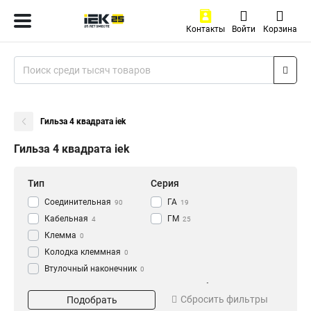
Контакты
Войти
Корзина
Гильза 4 квадрата iek
Гильза 4 квадрата iek
Тип
Серия
Соединительная
ГА
90
19
Кабельная
ГМ
4
25
Клемма
0
Колодка клеммная
0
Втулочный наконечник
0
Гильза соединительная
Материал
Сечение кабеля
0
Сбросить фильтры
Подобрать
Ответвитель
луженая
1.5
12
8