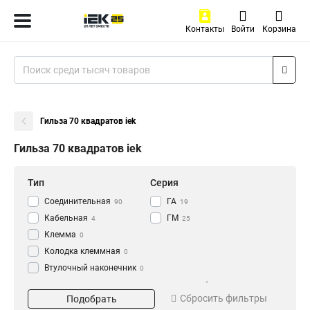
Контакты
Войти
Корзина
Гильза 70 квадратов iek
Гильза 70 квадратов iek
Тип
Серия
Соединительная
ГА
90
19
Кабельная
ГМ
4
25
Клемма
0
Колодка клеммная
0
Втулочный наконечник
0
Гильза соединительная
Материал
Сечение кабеля
0
Сбросить фильтры
Подобрать
Ответвитель
луженая
1.5
12
8