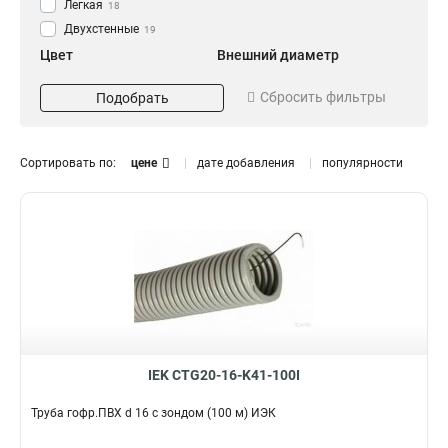
Легкая
18
Двухстенные
19
Цвет
Внешний диаметр
Белый
16
16
12
Сбросить фильтры
Подобрать
Черный
20
21
12
25
8
32
6
Сортировать по:
цене
дате добавления
популярности
40
8
50
Комплектация
12
100
2
с зондом
42
без зонда
14
IEK CTG20-16-K41-100I
Труба гофр.ПВХ d 16 с зондом (100 м) ИЭК