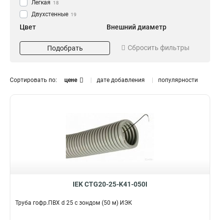
Легкая
18
Двухстенные
19
Цвет
Внешний диаметр
Белый
16
16
12
Сбросить фильтры
Подобрать
Черный
20
21
12
25
8
32
6
Сортировать по:
цене
дате добавления
популярности
40
8
50
Комплектация
12
100
2
с зондом
42
без зонда
14
IEK CTG20-25-K41-050I
Труба гофр.ПВХ d 25 с зондом (50 м) ИЭК