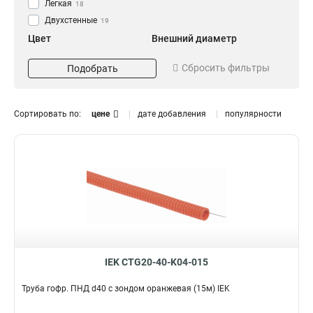
Легкая
18
Двухстенные
19
Цвет
Внешний диаметр
Белый
16
16
12
Сбросить фильтры
Подобрать
Черный
20
21
12
25
8
32
6
Сортировать по:
цене
дате добавления
популярности
40
8
50
Комплектация
12
100
2
с зондом
42
без зонда
14
IEK CTG20-40-K04-015
Труба гофр. ПНД d40 с зондом оранжевая (15м) IEK