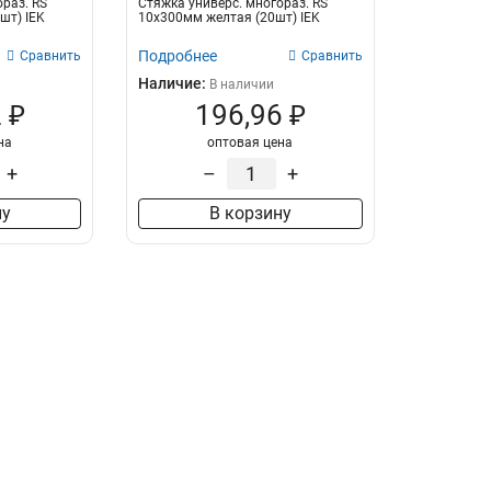
раз. RS
Стяжка универс. многораз. RS
шт) IEK
10х300мм желтая (20шт) IEK
Подробнее
Сравнить
Сравнить
Наличие:
В наличии
 ₽
196,96 ₽
на
оптовая цена
+
–
+
ну
В корзину