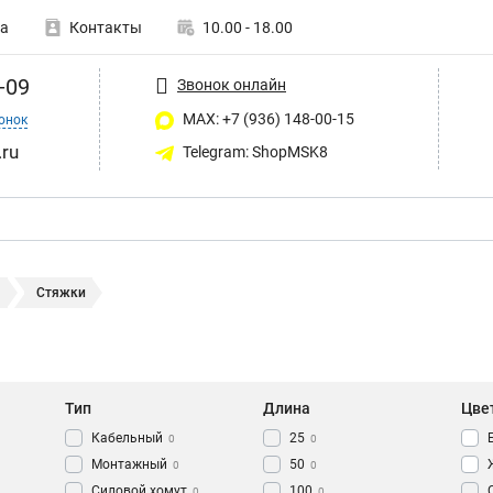
а
Контакты
10.00 - 18.00
-09
Звонок онлайн
MAX: +7 (936) 148-00-15
онок
ru
Telegram: ShopMSK8
ы
Стяжки
Тип
Длина
Цве
Кабельный
25
0
0
Монтажный
50
0
0
Силовой хомут
100
0
0