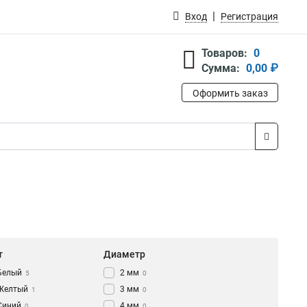
Вход
Регистрация
Товаров:
0
Сумма:
0,00 ₽
Оформить заказ
т
Диаметр
Белый
2 мм
5
0
Желтый
3 мм
1
0
Синий
4 мм
0
0