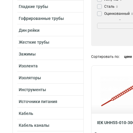
Гладкие трубы
Сталь
0
Оцинкованный
0
Гофрированные трубы
С отверстием
Морозостойкость
0
Да
0
Дин рейки
Нет
0
Жесткие трубы
Зажимы
Сортировать по:
цене
Изолента
Изоляторы
Инструменты
Источники питания
Кабель
IEK UHH55-010-30
Кабель каналы