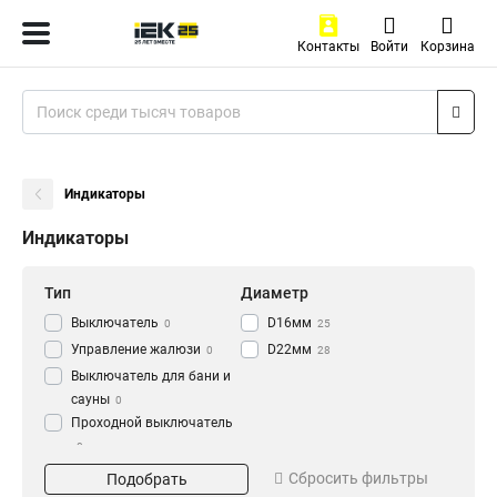
Контакты
Войти
Корзина
Индикаторы
Индикаторы
Тип
Диаметр
Выключатель
D16мм
0
25
Управление жалюзи
D22мм
0
28
Выключатель для бани и
сауны
0
Проходной выключатель
0
Цвет
Напряжение
Перекрестный
Сбросить фильтры
Подобрать
Прозрачный
240В
0
0
выключатель
0