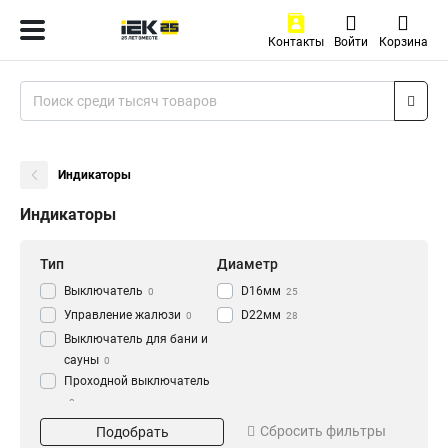
Контакты
Войти
Корзина
Индикаторы
Индикаторы
Тип
Диаметр
Выключатель
D16мм
0
25
Управление жалюзи
D22мм
0
28
Выключатель для бани и
сауны
0
Проходной выключатель
0
Цвет
Напряжение
Перекрестный
Сбросить фильтры
Подобрать
Прозрачный
240В
0
0
выключатель
0