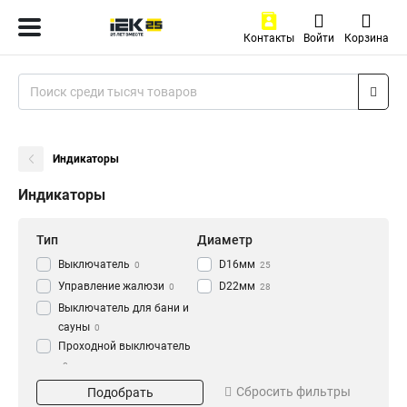
Контакты
Войти
Корзина
Индикаторы
Индикаторы
Тип
Диаметр
Выключатель
D16мм
0
25
Управление жалюзи
D22мм
0
28
Выключатель для бани и
сауны
0
Проходной выключатель
0
Цвет
Напряжение
Перекрестный
Сбросить фильтры
Подобрать
Прозрачный
240В
0
0
выключатель
0