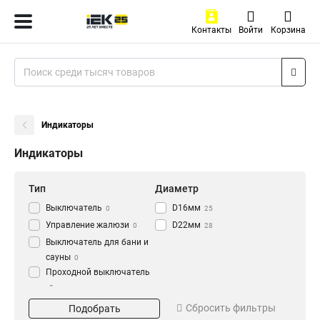
Контакты
Войти
Корзина
Индикаторы
Индикаторы
Тип
Диаметр
Выключатель
D16мм
0
25
Управление жалюзи
D22мм
0
28
Выключатель для бани и
сауны
0
Проходной выключатель
0
Цвет
Напряжение
Перекрестный
Сбросить фильтры
Подобрать
Прозрачный
240В
0
0
выключатель
0