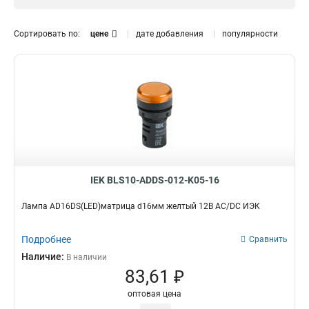
Синий
230В
Лампа
10
10
50
Зеленый
110В
11
10
Сортировать по:
цене
дате добавления
популярности
Желтый
36В
11
10
Красный
24В
11
10
Белый
12В
Модель
10
10
AD127-VM
1
AD127-VAM
1
AD127-HZ
1
AD127-AM
1
LAY5-BU63
1
LAY5-BU65
IEK BLS10-ADDS-012-K05-16
1
LAY5-BU64
1
Лампа AD16DS(LED)матрица d16мм желтый 12В AC/DC ИЭК
ENR-22
0
AL-22TE
0
Подробнее
Сравнить
AL-22
0
Наличие:
В наличии
AD16DSLED
25
83,61 ₽
AD22DSLED
25
оптовая цена