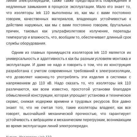
линий электропередачи, также также предотвратить повреждения и
недлинные замыкания в процессе эксплуатации. Мало кто знает то,
что изоляторы iek 110 выполнены из, как мы с вами постоянно
говорим, качественных материалов, владеющих устойчивостью к
действию наружных, как мы с вами постоянно говорим, брутальных
причин, таковых как ультрафиолетовое излучение, перепады
температур и влажность, что, вообщем то, обеспечивает длинный срок
службы оборудования.
Одним из главных преимуществ изоляторов iek 110 является их
универсальность и адаптивность к как бы разным условиям монтажа и
эксплуатации. И даже не надо и говорить о том, что их конструкция
разработана с учетом современных требований к электроизоляции,
что дозволяет наконец-то употреблять эти изделия в системах с
напряжением до 110 кВ. Надо сказать то, что изоляторы iek 110
различаются, как всем известно, простотой установки благодаря
обмысленной конструкции, которая упрощает установка и техническое
сервис, снижая издержки времени и трудовых ресурсов. Все давно
знают то, что не считая того, такие изоляторы владеют, как все
говорят, высочайшей механической прочностью, что гарантирует
устойчивость к вибрациям и механическим перегрузкам, возникающим
во время эксплуатации линий электропередач
.