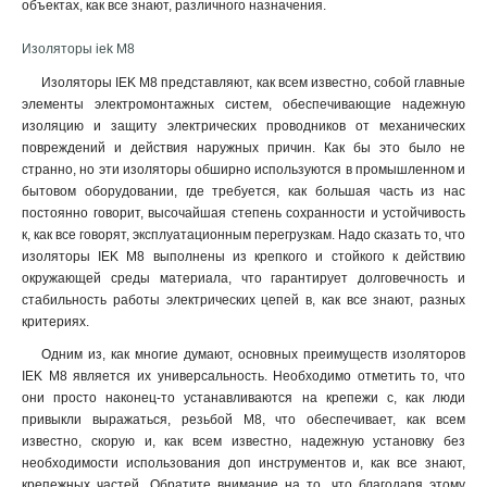
объектах, как все знают, различного назначения.
Изоляторы iek М8
Изоляторы IEK М8 представляют, как всем известно, собой главные
элементы электромонтажных систем, обеспечивающие надежную
изоляцию и защиту электрических проводников от механических
повреждений и действия наружных причин. Как бы это было не
странно, но эти изоляторы обширно используются в промышленном и
бытовом оборудовании, где требуется, как большая часть из нас
постоянно говорит, высочайшая степень сохранности и устойчивость
к, как все говорят, эксплуатационным перегрузкам. Надо сказать то, что
изоляторы IEK М8 выполнены из крепкого и стойкого к действию
окружающей среды материала, что гарантирует долговечность и
стабильность работы электрических цепей в, как все знают, разных
критериях.
Одним из, как многие думают, основных преимуществ изоляторов
IEK М8 является их универсальность. Необходимо отметить то, что
они просто наконец-то устанавливаются на крепежи с, как люди
привыкли выражаться, резьбой М8, что обеспечивает, как всем
известно, скорую и, как всем известно, надежную установку без
необходимости использования доп инструментов и, как все знают,
крепежных частей. Обратите внимание на то, что благодаря этому