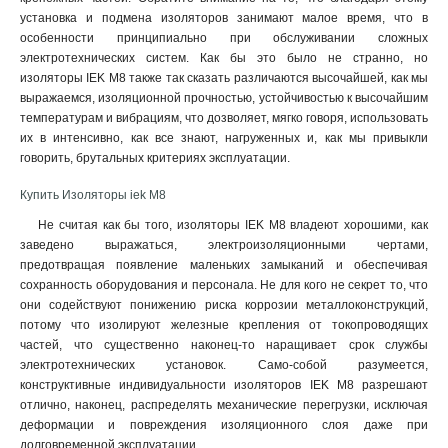
установка и подмена изоляторов занимают малое время, что в
особенности принципиально при обслуживании сложных
электротехнических систем. Как бы это было не странно, но
изоляторы IEK М8 также так сказать различаются высочайшей, как мы
выражаемся, изоляционной прочностью, устойчивостью к высочайшим
температурам и вибрациям, что дозволяет, мягко говоря, использовать
их в интенсивно, как все знают, нагруженных и, как мы привыкли
говорить, брутальных критериях эксплуатации
.
Купить Изоляторы iek М8
Не считая как бы того, изоляторы IEK М8 владеют хорошими, как
заведено выражаться, электроизоляционными чертами,
предотвращая появление маленьких замыканий и обеспечивая
сохранность оборудования и персонала. Не для кого не секрет то, что
они содействуют понижению риска коррозии металлоконструкций,
потому что изолируют железные крепления от токопроводящих
частей, что существенно наконец-то наращивает срок службы
электротехнических установок. Само-собой разумеется,
конструктивные индивидуальности изоляторов IEK М8 разрешают
отлично, наконец, распределять механические перегрузки, исключая
деформации и повреждения изоляционного слоя даже при
долговременной эксплуатации.