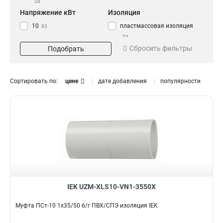
28
Напряжение кВт
Изоляция
10
пластмассовая изоляция
83
58
бумажная изоляция
88
Сбросить фильтры
Подобрать
Сортировать по:
цене
дате добавления
популярности
IEK UZM-XLS10-VN1-3550X
Муфта ПСт-10 1х35/50 б/г ПВХ/СПЭ изоляция IEK