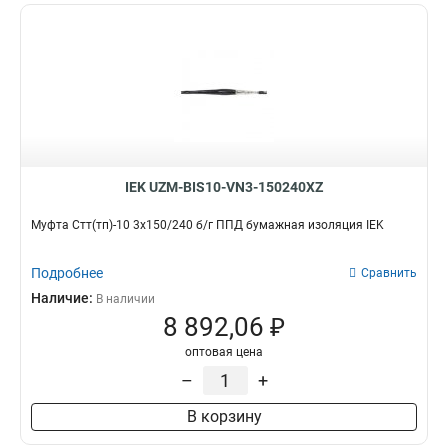
IEK UZM-BIS10-VN3-150240XZ
Муфта Стт(тп)-10 3х150/240 б/г ППД бумажная изоляция IEK
Подробнее
Сравнить
Наличие:
В наличии
8 892,06 ₽
оптовая цена
–
+
В корзину