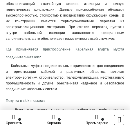
обеспечивающий высочайшую степень изоляции и полную
герметичность конструкции. Данные приспособления обладают
высокопрочностью, стойкостью к воздействию окружающей среды. В
их конструкции имеются термоусаживаемые перчатки из
электроизоляционного материала. При сжатии перчаток, пустоты
внутри кабельной изоляции заполняются специальным
заполнителем, а это обеспечивает герметичность всей структуры.
Где применяется приспособление Кабельная муфта муфта
соединительная iek?
Кабельные муфты соединительные применяются для соединения
и герметизации кабелей в различных областях, включая
электроэнергетику, строительство, телекоммуникации, нефтегазовую
промышленность и другие, обеспечивая надежное и безопасное
соединение кабельных систем.
Покупка в «Iek-moscow»
Если вам нужна качественная кабельная муфта муфта
соединительная купить её Вы можете в «Iek-moscow» на выгодных
0
0
0
условиях. При заказе изделия у нас, Вы получите:
Сравнить
Корзина
Просмотрено
Гарантию;